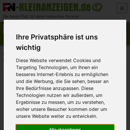
Zum Inhalt springen
Der beste Platz für deine kostenlose Anzeige
Suche nach:
Suchen
Ihre Privatsphäre ist uns
Anzeige aufgeben
Meine Anzeigen
wichtig
>
>
>
FN-Kleinanzeigen
Marktplatz
Musikinstrumente und Noten
Metronom zu verkaufen
Diese Website verwendet Cookies und
Targeting Technologien, um Ihnen ein
besseres Internet-Erlebnis zu ermöglichen
und die Werbung, die Sie sehen, besser an
Ihre Bedürfnisse anzupassen. Diese
Technologien nutzen wir außerdem, um
Ergebnisse zu messen, um zu verstehen,
woher unsere Besucher kommen oder um
unsere Website weiter zu entwickeln.
Alle akzeptieren