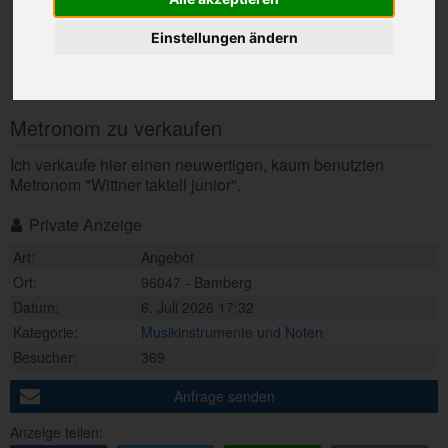
Einstellungen ändern
Metronom zu verkaufen
Ich verkaufe hier einen neuwertigen, kaum benutzten
Metronom "Wittner taktell junior".
Private Anzeige
Art:
Angebot
Ort:
96047 - Bamberg
Datum:
6. Juli 2026 17:32
Kategorie:
Musikinstrumente und Noten
Besucher:
369
Anfrage senden
Anzeige teilen: