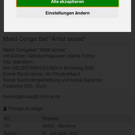
Alle akzeptieren
Einstellungen ändern
Meinl Conga-Set "Artist series"
Meinl Congaset "Artist series"
mit kleinen Gebrauchsspuren (siehe Fotos)
Inkl. Ständern.
Nur SELBSTABHOLUNG in Bamberg Süd.
Keine Rücknahme, da Privatverkauf.
Keine Sachmängelhaftung und keine Garantie
Festpreis 300,- Euro
freizeitgenuss@t-online.de
Private Anzeige
Art:
Angebot
Ort:
96050 - Bamberg
Datum:
21. Juli 2026 18:47