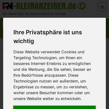
Zum Inhalt springen
Der beste Platz für deine kostenlose Anzeige
Suche nach:
Suchen
Ihre Privatsphäre ist uns
Anzeige aufgeben
Meine Anzeigen
wichtig
>
>
>
FN-Kleinanzeigen
Marktplatz
Musikinstrumente und Noten
Meinl Conga-Set "Artist series"
Diese Website verwendet Cookies und
Targeting Technologien, um Ihnen ein
besseres Internet-Erlebnis zu ermöglichen
und die Werbung, die Sie sehen, besser an
Ihre Bedürfnisse anzupassen. Diese
Technologien nutzen wir außerdem, um
Ergebnisse zu messen, um zu verstehen,
woher unsere Besucher kommen oder um
unsere Website weiter zu entwickeln.