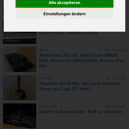
Alle akzeptieren
Einstellungen ändern
Berlin
27. Juli 2026
Korg Pa5X, Korg Pa4X, Korg Pa4X MG2,
Korg Pa1000, Yamaha Genos2
Berlin
27. Juli 2026
AlphaTheta XDJ-AZ, AlphaTheta OMNIS-
DUO, Pioneer DJ OPUS-QUAD, Pioneer XDJ-
RX3
Bamberg
26. Juli 2026
Takamine GD-30 Nat, sehr guter Zustand,
Klang und Lage (FP 499€ )
Stegaurach
26. Juli 2026
Gitarren & Bass ab 220,- EUR zu verkaufen