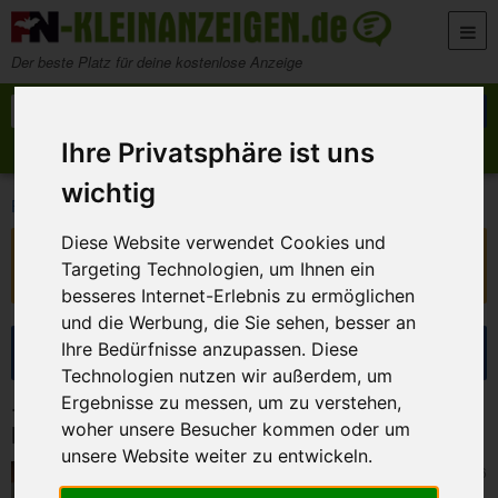
Zum Inhalt springen
Der beste Platz für deine kostenlose Anzeige
Suche nach:
Suchen
Ihre Privatsphäre ist uns
Anzeige aufgeben
Meine Anzeigen
wichtig
>
>
FN-Kleinanzeigen
Marktplatz
Musikinstrumente und Noten
Diese Website verwendet Cookies und
Diese Anzeige ist nicht mehr verfügbar!
Targeting Technologien, um Ihnen ein
Sie ist ausgelaufen oder wurde entfernt.
besseres Internet-Erlebnis zu ermöglichen
und die Werbung, die Sie sehen, besser an
Suche eingrenzen
Ihre Bedürfnisse anzupassen. Diese
Technologien nutzen wir außerdem, um
Ergebnisse zu messen, um zu verstehen,
15 Kleinanzeigen in Musikinstrumente und
woher unsere Besucher kommen oder um
Noten
unsere Website weiter zu entwickeln.
Hirschaid
4. August 2026
FRAMUS Studio 5/51 1969 Archtop Akustik