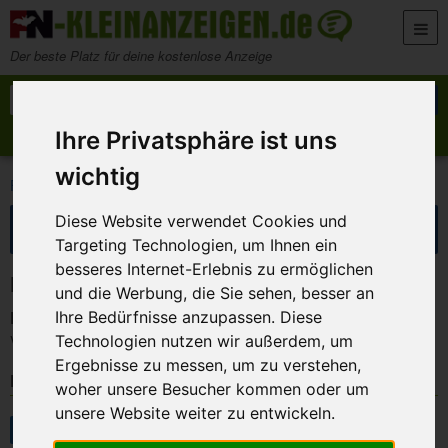
Zum Inhalt springen
Der beste Platz für deine kostenlose Anzeige
Suche nach:
Suchen
Ihre Privatsphäre ist uns
Anzeige aufgeben
Meine Anzeigen
wichtig
>
>
FN-Kleinanzeigen
Marktplatz
Möbel und Wohnen
Suche eingrenzen
Diese Website verwendet Cookies und
Targeting Technologien, um Ihnen ein
besseres Internet-Erlebnis zu ermöglichen
Kleinanzeigen in Möbel und Wohnen
und die Werbung, die Sie sehen, besser an
Keine Anzeigen gefunden!
Ihre Bedürfnisse anzupassen. Diese
Technologien nutzen wir außerdem, um
Versuche es mit anderen Suchbegriffen oder Filtereinstellungen.
Ergebnisse zu messen, um zu verstehen,
Kategorien
woher unsere Besucher kommen oder um
unsere Website weiter zu entwickeln.
Marktplatz