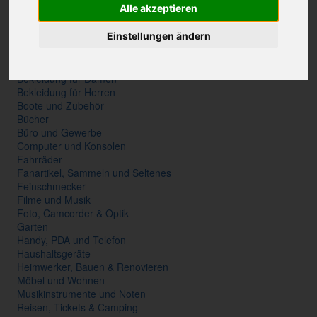
Alle akzeptieren
Accessoires
Antiquitäten und Kunst
Einstellungen ändern
Auto und Motorrad
Baby und Kind
Beauty und Gesundheit
Bekleidung für Damen
Bekleidung für Herren
Boote und Zubehör
Bücher
Büro und Gewerbe
Computer und Konsolen
Fahrräder
Fanartikel, Sammeln und Seltenes
Feinschmecker
Filme und Musik
Foto, Camcorder & Optik
Garten
Handy, PDA und Telefon
Haushaltsgeräte
Heimwerker, Bauen & Renovieren
Möbel und Wohnen
Musikinstrumente und Noten
Reisen, Tickets & Camping