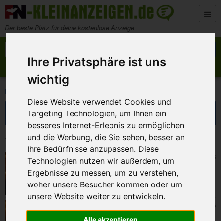
Zum Inhalt springen
Der beste Platz für deine kostenlose Anzeige
Suche nach:
Suchen
Ihre Privatsphäre ist uns
Anzeige aufgeben
Meine Anzeigen
wichtig
>
>
FN-Kleinanzeigen
Dienstleistungen
Kurse, Workshops
Diese Website verwendet Cookies und
Suche eingrenzen
Targeting Technologien, um Ihnen ein
besseres Internet-Erlebnis zu ermöglichen
und die Werbung, die Sie sehen, besser an
12 Kleinanzeigen in Kurse, Workshops
Ihre Bedürfnisse anzupassen. Diese
Bamberg
4. August 2026
Technologien nutzen wir außerdem, um
Bachatakurs Tanzkurs Tanzen in Bamberg
Ergebnisse zu messen, um zu verstehen,
🧡🧡🧡
woher unsere Besucher kommen oder um
unsere Website weiter zu entwickeln.
Bamberg
4. August 2026
Salsakurs Tanzkurs Tanzen in Bamberg 🧡🧡
Alle akzeptieren