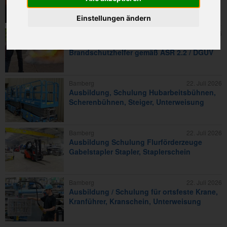
🧡
Einstellungen ändern
Bamberg
22. Juli 2026
Ausbildung / Schulung zum
Brandschutzhelfer gemäß ASR 2.2 / DGUV
Bamberg
22. Juli 2026
Ausbildung, Schulung Hubarbeitsbühnen,
Scherenbühnen, Steiger, Unterweisung
Bamberg
22. Juli 2026
Ausbildung Schulung Flurförderzeuge
Gabelstapler Stapler, Staplerschein
Bamberg
22. Juli 2026
Ausbildung / Schulung für ortsfeste Krane,
Kranführer, Kranschein, Unterweisung