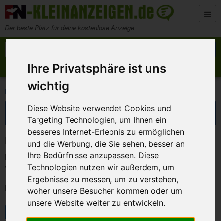
Zum Inhalt springen
Der beste Platz für deine kostenlose Anzeige
Suche nach:
Suchen
Ihre Privatsphäre ist uns
Anzeige aufgeben
Meine Anzeigen
wichtig
>
>
FN-Kleinanzeigen
Marktplatz
Garten
Suche eingrenzen
Diese Website verwendet Cookies und
Targeting Technologien, um Ihnen ein
besseres Internet-Erlebnis zu ermöglichen
Kleinanzeigen in Garten
und die Werbung, die Sie sehen, besser an
Ihre Bedürfnisse anzupassen. Diese
Keine Anzeigen gefunden!
Technologien nutzen wir außerdem, um
Versuche es mit anderen Suchbegriffen oder Filtereinstellungen.
Ergebnisse zu messen, um zu verstehen,
Kategorien
woher unsere Besucher kommen oder um
unsere Website weiter zu entwickeln.
Marktplatz