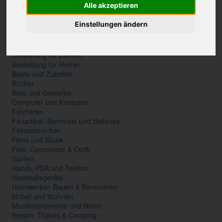
Alle akzeptieren
Accessoires
Antiquitäten und Kunst
Einstellungen ändern
Auto und Motorrad
Baby und Kind
Beauty und Gesundheit
Bekleidung für Damen
Bekleidung für Herren
Boote und Zubehör
Bücher
Büro und Gewerbe
Computer und Konsolen
Fahrräder
Fanartikel, Sammeln und Seltenes
Feinschmecker
Filme und Musik
Foto, Camcorder & Optik
Garten
Handy, PDA und Telefon
Haushaltsgeräte
Heimwerker, Bauen & Renovieren
Möbel und Wohnen
Musikinstrumente und Noten
Reisen, Tickets & Camping