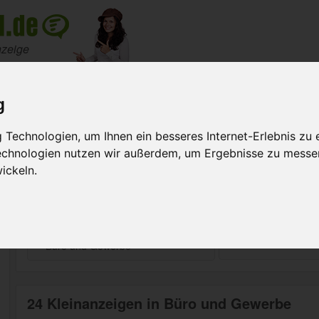
nzeige
Meine Anzeigen
Suche na
g
 Gewerbe
Technologien, um Ihnen ein besseres Internet-Erlebnis zu 
Technologien nutzen wir außerdem, um Ergebnisse zu messe
fügbar!
ickeln.
rnt.
Suchen
24 Kleinanzeigen in Büro und Gewerbe