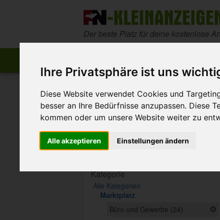
Zum Inhalt springen
Der beste Platz für deine kostenlose A
Start
Startseite
Anzeige aufgeben
Ihre Privatsphäre ist uns wichti
>
>
FN-Kleinanzeigen
Marktplatz
Büro und
Diese Website verwendet Cookies und Targeting 
besser an Ihre Bedürfnisse anzupassen. Diese 
Diese Anzeige ist nicht mehr ver
kommen oder um unsere Website weiter zu entw
Sie ist ausgelaufen oder wurde entfe
Alle akzeptieren
Einstellungen ändern
Suche eingrenzen
Kategorie
Alle Kategorien
Marktplatz
Büro und Gewerbe (24)