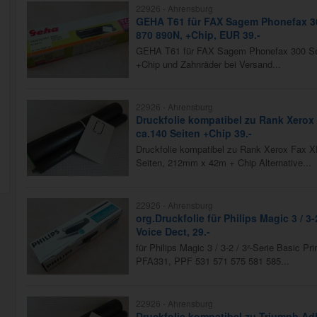
22926 -
Ahrensburg
GEHA T61 für FAX Sagem Phonefax 30
870 890N, +Chip, EUR 39.-
GEHA T61 für FAX Sagem Phonefax 300 Se
+Chip und Zahnräder bei Versand...
22926 -
Ahrensburg
Druckfolie kompatibel zu Rank Xerox
ca.140 Seiten +Chip 39.-
Druckfolie kompatibel zu Rank Xerox Fax 
Seiten, 212mm x 42m + Chip Alternative...
22926 -
Ahrensburg
org.Druckfolie für Philips Magic 3 / 3-
Voice Dect, 29.-
für Philips Magic 3 / 3-2 / 3²-Serie Basic 
PFA331, PPF 531 571 575 581 585...
22926 -
Ahrensburg
Druckfolie kompatibel zu Triumph Adl