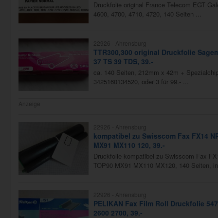
Druckfolie original France Telecom EGT Gal
4600, 4700, 4710, 4720, 140 Seiten ...
22926 -
Ahrensburg
TTR300,300 original Druckfolie Sage
37 TS 39 TDS, 39.-
ca. 140 Seiten, 212mm x 42m + Spezialchi
3425160134520, oder 3 für 99.- ...
Anzeige
22926 -
Ahrensburg
kompatibel zu Swisscom Fax FX14 NP
MX91 MX110 120, 39.-
Druckfolie kompatibel zu Swisscom Fax F
TOP90 MX91 MX110 MX120, 140 Seiten, ink
22926 -
Ahrensburg
PELIKAN Fax Film Roll Druckfolie 54
2600 2700, 39.-