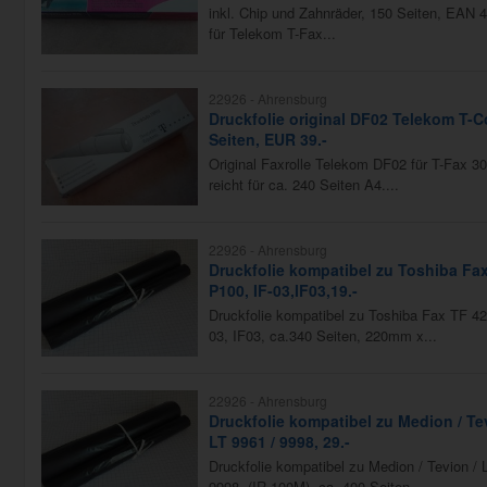
inkl. Chip und Zahnräder, 150 Seiten, EAN
für Telekom T-Fax...
22926 -
Ahrensburg
Druckfolie original DF02 Telekom T-C
Seiten, EUR 39.-
Original Faxrolle Telekom DF02 für T-Fax 30
reicht für ca. 240 Seiten A4....
22926 -
Ahrensburg
Druckfolie kompatibel zu Toshiba Fax
P100, IF-03,IF03,19.-
Druckfolie kompatibel zu Toshiba Fax TF 4
03, IF03, ca.340 Seiten, 220mm x...
22926 -
Ahrensburg
Druckfolie kompatibel zu Medion / Tev
LT 9961 / 9998, 29.-
Druckfolie kompatibel zu Medion / Tevion / 
9998, (IR 100M), ca. 400 Seiten,...