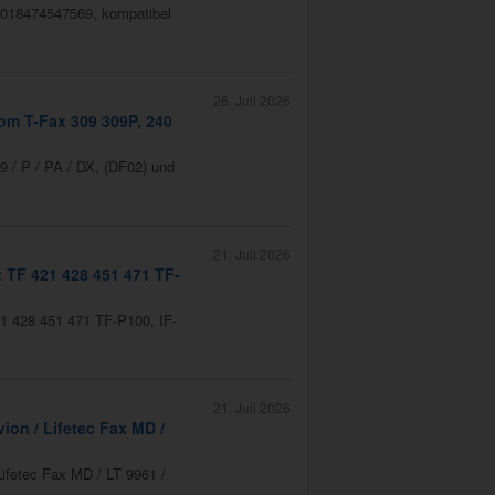
 4018474547569, kompatibel
26. Juli 2026
om T-Fax 309 309P, 240
9 / P / PA / DX, (DF02) und
21. Juli 2026
 TF 421 428 451 471 TF-
21 428 451 471 TF-P100, IF-
21. Juli 2026
ion / Lifetec Fax MD /
Lifetec Fax MD / LT 9961 /