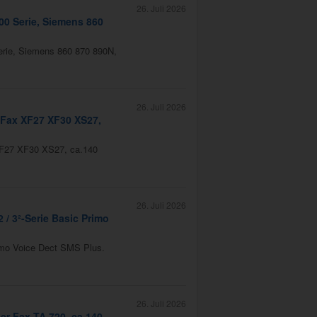
26. Juli 2026
0 Serie, Siemens 860
rie, Siemens 860 870 890N,
26. Juli 2026
 Fax XF27 XF30 XS27,
XF27 XF30 XS27, ca.140
26. Juli 2026
2 / 3²-Serie Basic Primo
Primo Voice Dect SMS Plus.
26. Juli 2026
er Fax TA 720, ca.140