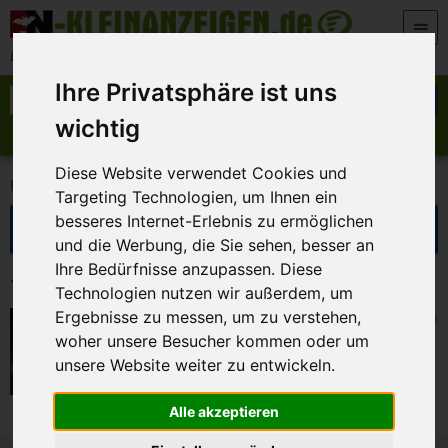
Zum Inhalt springen
Der beste Platz für deine kostenlose Anzeige
Ihre Privatsphäre ist uns
Suche nach:
Suchen
wichtig
Anzeige aufgeben
Meine Anzeigen
Diese Website verwendet Cookies und
>
>
FN-Kleinanzeigen
Marktplatz
Büro und Gewerbe
Targeting Technologien, um Ihnen ein
Suche eingrenzen
besseres Internet-Erlebnis zu ermöglichen
und die Werbung, die Sie sehen, besser an
Ihre Bedürfnisse anzupassen. Diese
1 Kleinanzeigen in Büro und Gewerbe
Technologien nutzen wir außerdem, um
Ergebnisse zu messen, um zu verstehen,
Bamberg
6. Juli 2026
Roll Up z.vk. 30 €
woher unsere Besucher kommen oder um
unsere Website weiter zu entwickeln.
Alle akzeptieren