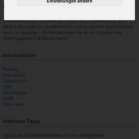
Einstellungen ändern
Über uns
FN-Kleinanzeigen.de bietet die Möglichkeit, kostenlos und ganz
einfach Anzeigen zu veröffentlichen und im eigenen Nutzerbereich
auch zu verwalten. FN-Kleinanzeigen.de ist ein Angebot des
Stadtmagazins
Fränkische Nacht.
Informationen
Kontakt
Impressum
Datenschutz
Hilfe
Grundsätze
AGBs
RSS Feed
Hilfreiche Tipps
Tipps und Sicherheitshinweise für eine erfolgreiche