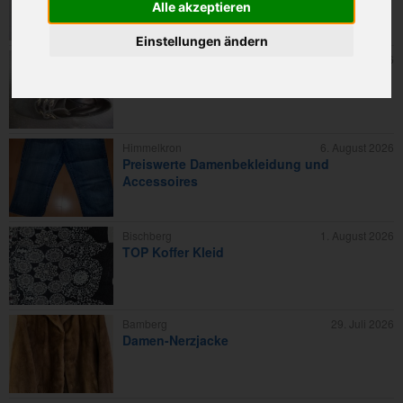
Alle akzeptieren
Einstellungen ändern
Zapfendorf
7. August 2026
Keil Absatzschuh
Himmelkron
6. August 2026
Preiswerte Damenbekleidung und
Accessoires
Bischberg
1. August 2026
TOP Koffer Kleid
Bamberg
29. Juli 2026
Damen-Nerzjacke