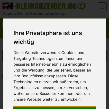
Zum Inhalt springen
Der beste Platz für deine kostenlose Anzeige
Suche nach:
Suchen
Ihre Privatsphäre ist uns
Anzeige aufgeben
Meine Anzeigen
wichtig
>
>
FN-Kleinanzeigen
Marktplatz
Bekleidung für Damen
Diese Website verwendet Cookies und
Suche eingrenzen
Targeting Technologien, um Ihnen ein
besseres Internet-Erlebnis zu ermöglichen
38 Kleinanzeigen in Bekleidung für Damen
und die Werbung, die Sie sehen, besser an
Ihre Bedürfnisse anzupassen. Diese
Zapfendorf
7. August 2026
Technologien nutzen wir außerdem, um
Boots-Plateau
Ergebnisse zu messen, um zu verstehen,
woher unsere Besucher kommen oder um
unsere Website weiter zu entwickeln.
Zapfendorf
7. August 2026
Absatz Sandale