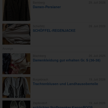
Bamberg
29. Juli 2026
Damen-Persianer
Scheßlitz
28. Juli 2026
SCHÖFFEL-REGENJACKE
Anzeige
Bischberg
26. Juli 2026
Damenkleidung gut erhalten Gr. S (36-38)
Burgebrach
19. Juli 2026
Trachtenblusen und Landhausoberteile
Zapfendorf
19. Juli 2026
schlichter Stoffsneaker KangoROOS