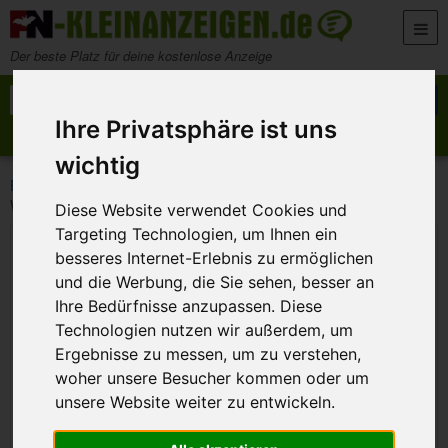
Zum Inhalt springen
Der beste Platz für deine kostenlose Anzeige
Suche nach:
Suchen
Ihre Privatsphäre ist uns
Anzeige aufgeben
Meine Anzeigen
wichtig
>
>
>
FN-Kleinanzeigen
Marktplatz
Bekleidung für Damen
Winterjacke
Diese Website verwendet Cookies und
Targeting Technologien, um Ihnen ein
besseres Internet-Erlebnis zu ermöglichen
und die Werbung, die Sie sehen, besser an
Ihre Bedürfnisse anzupassen. Diese
Technologien nutzen wir außerdem, um
Ergebnisse zu messen, um zu verstehen,
woher unsere Besucher kommen oder um
unsere Website weiter zu entwickeln.