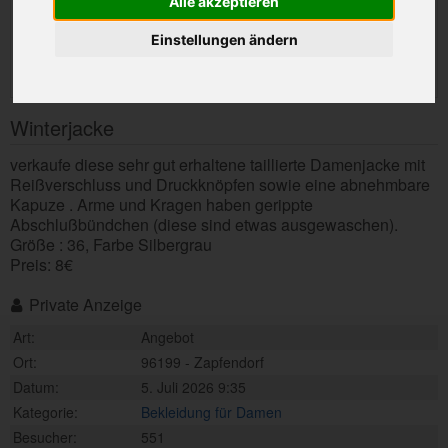
Alle akzeptieren
Einstellungen ändern
Winterjacke
verkaufe diese sehr gut erhaltene taillierte Damenjacke mit
Reißverschluss und Druckknöpfen sowie eine abnehmbare
Kapuze . Arme und Kragen haben gerippte
Abschlußbündchen (diese sind etwas ausgewaschen).
Größe : 36, Farbe Silbergrau
Preis: 8€
Private Anzeige
Art:
Angebot
Ort:
96199 - Zapfendorf
Datum:
5. Juli 2026 9:35
Kategorie:
Bekleidung für Damen
Besucher:
551