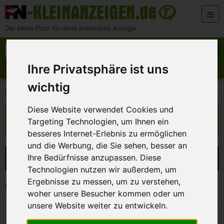
Zum Inhalt springen
Der beste Platz für deine kostenlose Anzeige
Suche nach:
Suchen
Ihre Privatsphäre ist uns
Anzeige aufgeben
Meine Anzeigen
wichtig
>
>
FN-Kleinanzeigen
Kontakte
Er sucht Sie
Diese Website verwendet Cookies und
Diese Anzeige ist nicht mehr verfügbar!
Targeting Technologien, um Ihnen ein
Sie ist ausgelaufen oder wurde entfernt.
besseres Internet-Erlebnis zu ermöglichen
und die Werbung, die Sie sehen, besser an
Suche eingrenzen
Ihre Bedürfnisse anzupassen. Diese
Technologien nutzen wir außerdem, um
Ergebnisse zu messen, um zu verstehen,
59 Kleinanzeigen in Er sucht Sie
woher unsere Besucher kommen oder um
Bamberg
5. August 2026
unsere Website weiter zu entwickeln.
Suche Frau im besten Alter ….