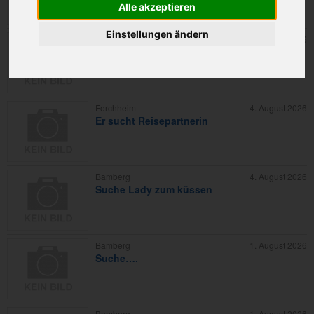
Alle akzeptieren
Einstellungen ändern
Bamberg
5. August 2026
Gemüsebauer sucht Frau ;-)
Forchheim
4. August 2026
Er sucht Reisepartnerin
Bamberg
4. August 2026
Suche Lady zum küssen
Bamberg
1. August 2026
Suche….
Bamberg
1. August 2026