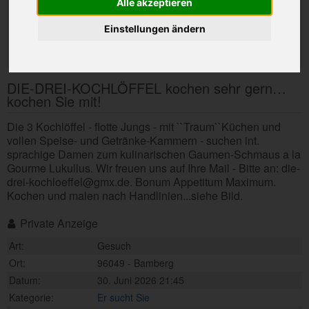
Alle akzeptieren
Einstellungen ändern
DIE-DREI-KOCHLÖFFEL kochen sehr gern…
kochen Sie mit!
Die 3 Kochlöffel - flotte Jungs - mit ``Traum``Küchen und
vollen Speise- und Getränke-Kammern - suchen int.
sprachige Damen zum kulinarischen Gaumen-Schmaus a la
Gourme Lukullus. Wir freuen uns auf Ihre Mail - Bitte an: die-
drei-kochloeffel@gmx.de. Bonum Appetitum Maximum.
Kochen und malen nach Handlinien...siehe Bild.
Private Anzeige
Art:
Gesuch
Ort:
96049 - Bamberg
Datum:
30. Juni 2026 21:45
Kategorie:
Er sucht Sie