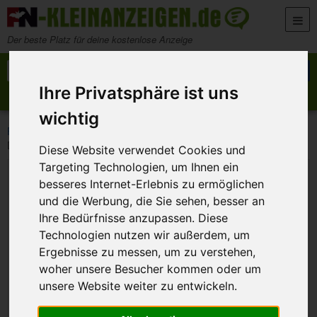
Zum Inhalt springen
Der beste Platz für deine kostenlose Anzeige
Suche nach:
Suchen
Ihre Privatsphäre ist uns
Anzeige aufgeben
Meine Anzeigen
wichtig
>
>
>
FN-Kleinanzeigen
Kontakte
Er sucht Sie
DIE-DREI-KOCHLÖFFEL kochen sehr gern…kochen Sie mit!
Diese Website verwendet Cookies und
Targeting Technologien, um Ihnen ein
besseres Internet-Erlebnis zu ermöglichen
und die Werbung, die Sie sehen, besser an
Ihre Bedürfnisse anzupassen. Diese
Technologien nutzen wir außerdem, um
Ergebnisse zu messen, um zu verstehen,
woher unsere Besucher kommen oder um
unsere Website weiter zu entwickeln.