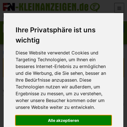
Zum Inhalt springen
Der beste Platz für deine kostenlose Anzeige
Suche nach:
Suchen
Ihre Privatsphäre ist uns
wichtig
Anzeige aufgeben
Meine Anzeigen
>
>
>
FN-Kleinanzeigen
Kontakte
Sie sucht Ihn
Bist du‘s ?
Diese Website verwendet Cookies und
Targeting Technologien, um Ihnen ein
Diese Anzeige ist nicht mehr verfügbar!
besseres Internet-Erlebnis zu ermöglichen
Sie ist abgelaufen oder wurde vom Inserenten deaktiviert.
und die Werbung, die Sie sehen, besser an
Ihre Bedürfnisse anzupassen. Diese
Technologien nutzen wir außerdem, um
Weitere Kleinanzeigen
Ergebnisse zu messen, um zu verstehen,
woher unsere Besucher kommen oder um
Litzendorf
22. Juli 2026
unsere Website weiter zu entwickeln.
Hallo , schöne Frau .
Alle akzeptieren