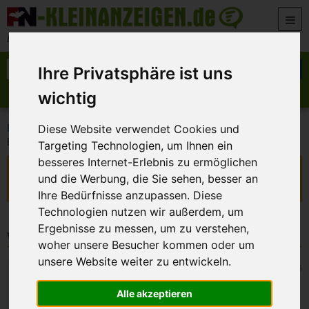
Zum Inhalt springen
Der beste Platz für deine kostenlose Anzeige
Suche nach:
Suchen
Ihre Privatsphäre ist uns
wichtig
Anzeige aufgeben
Meine Anzeigen
>
>
>
FN-Kleinanzeigen
Kontakte
Sie sucht Ihn
Diese Website verwendet Cookies und
Bambergerin sucht…..
Targeting Technologien, um Ihnen ein
besseres Internet-Erlebnis zu ermöglichen
Diese Anzeige ist nicht mehr verfügbar!
und die Werbung, die Sie sehen, besser an
Sie ist abgelaufen oder wurde vom Inserenten deaktiviert.
Ihre Bedürfnisse anzupassen. Diese
Technologien nutzen wir außerdem, um
Ergebnisse zu messen, um zu verstehen,
Weitere Kleinanzeigen
woher unsere Besucher kommen oder um
unsere Website weiter zu entwickeln.
Kronach
19. Juli 2026
Wo finde ich dich?
Alle akzeptieren