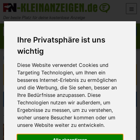
Zum Inhalt springen
Der beste Platz für deine kostenlose Anzeige
Suche nach:
Suchen
Ihre Privatsphäre ist uns
Anzeige aufgeben
Meine Anzeigen
wichtig
>
>
FN-Kleinanzeigen
Dienstleistungen
Kurse, Workshops
Diese Website verwendet Cookies und
Diese Anzeige ist nicht mehr verfügbar!
Targeting Technologien, um Ihnen ein
Sie ist ausgelaufen oder wurde entfernt.
besseres Internet-Erlebnis zu ermöglichen
und die Werbung, die Sie sehen, besser an
Ihre Bedürfnisse anzupassen. Diese
Suche eingrenzen
Technologien nutzen wir außerdem, um
Ergebnisse zu messen, um zu verstehen,
12 Kleinanzeigen in Kurse, Workshops
woher unsere Besucher kommen oder um
unsere Website weiter zu entwickeln.
Bamberg
4. August 2026
Bachatakurs Tanzkurs Tanzen in Bamberg
🧡🧡🧡
Alle akzeptieren