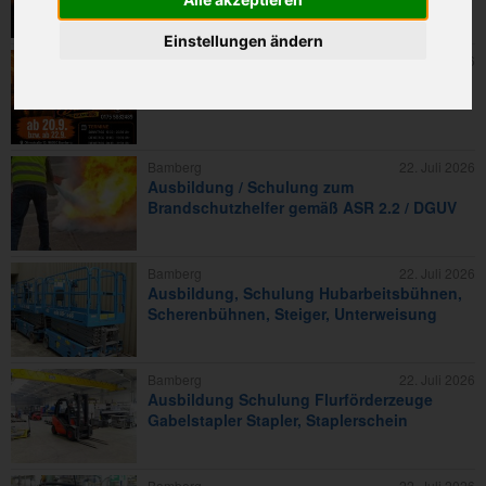
Einstellungen ändern
Bamberg
4. August 2026
Salsakurs Tanzkurs Tanzen in Bamberg 🧡🧡
🧡
Bamberg
22. Juli 2026
Ausbildung / Schulung zum
Brandschutzhelfer gemäß ASR 2.2 / DGUV
Bamberg
22. Juli 2026
Ausbildung, Schulung Hubarbeitsbühnen,
Scherenbühnen, Steiger, Unterweisung
Bamberg
22. Juli 2026
Ausbildung Schulung Flurförderzeuge
Gabelstapler Stapler, Staplerschein
Bamberg
22. Juli 2026