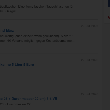
 Gasflaschen Eigentumsflaschen Tauschflaschen für
, Gasgrill...
22. Juli 2026
und März
neuwertig (auch einzeln wenn gewünscht). März ***
ammen 6€ Versand möglich gegen Kostenübernahme......
22. Juli 2026
kanne 5 Liter 5 Euro
22. Juli 2026
he 26 x Durchmesser 22 cm) 5 € VB
26 x Durchmesser 22...