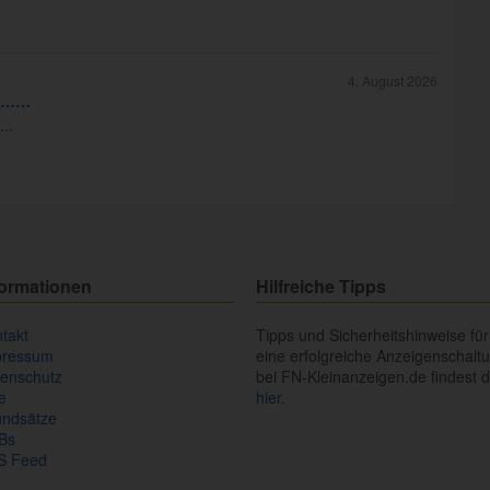
4. August 2026
ad……
...
formationen
Hilfreiche Tipps
takt
Tipps und Sicherheitshinweise für
pressum
eine erfolgreiche Anzeigenschalt
enschutz
bei FN-Kleinanzeigen.de findest 
fe
hier.
undsätze
Bs
S Feed