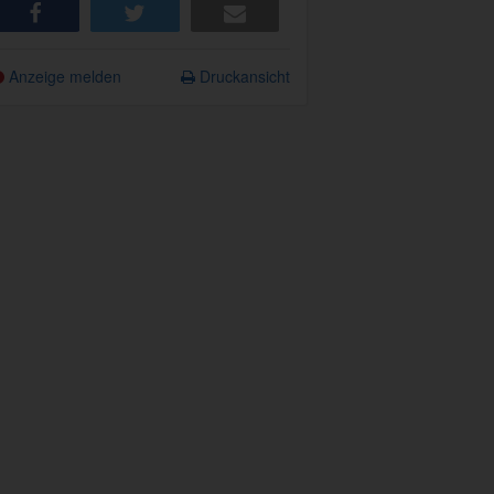
share
tweet
e-mail
Anzeige melden
Druckansicht