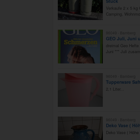
Stück
Verkaufe 2 x 5 kg
Camping, Wohnmobil
96049 -
Bamberg
GEO Juli, Juni 
dreimal Geo Hefte 
Juni *** Juli zus
96049 -
Bamberg
Tupperware Saft
2,1 Liter...
96049 -
Bamberg
Deko Vase ( Hö
Deko Vase ( Höhe 