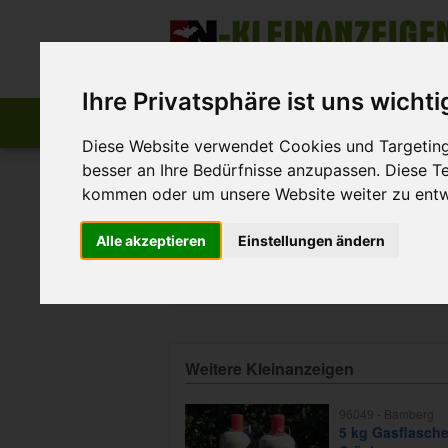
Zum Inhalt springen
Der beste Platz für deine kostenlose A
Ihre Privatsphäre ist uns wichti
Start
Startseite
Anzeige aufgeben
Diese Website verwendet Cookies und Targeting 
besser an Ihre Bedürfnisse anzupassen. Diese 
>
>
FN-Kleinanzeigen
Marktplatz
Sonstiges
kommen oder um unsere Website weiter zu entw
Ungarn Leute und Kultur
Alle akzeptieren
Einstellungen ändern
Ungarn Leute und Kultur kennenlern
für 3 oder 4 Wochen. Dabei deinen S
Weitere Kleinanzeigen
96049 -
Bamberg
5 kg Gasflasch