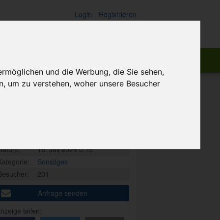
Login
Registrieren
ch:
Suchen
ermöglichen und die Werbung, die Sie sehen,
n, um zu verstehen, woher unsere Besucher
Private Anzeige
Art:
Angebot
Ort:
75172 - Pforzheim
Datum:
15. Juli 2026 0:15
Kategorie:
Sonstiges
Besucher:
201
Anfrage senden
nzeige teilen: