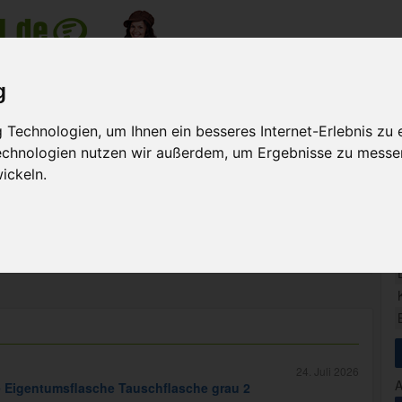
nzeige
g
Meine Anzeigen
Suche na
Technologien, um Ihnen ein besseres Internet-Erlebnis zu 
Technologien nutzen wir außerdem, um Ergebnisse zu messe
>
Ungarn Leute und Kultur
ickeln.
en zwischen 1 Juni und 30 August
tress abbauen.
24. Juli 2026
A
e Eigentumsflasche Tauschflasche grau 2