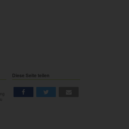
Diese Seite teilen
ung
du
share
tweet
e-mail