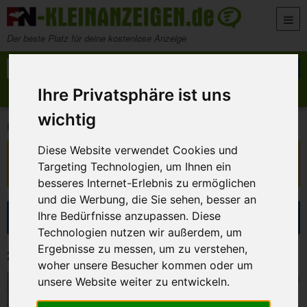
Zum Inhalt springen
Der beste Platz für deine kostenlose Anzeige
Suche nach:
Suchen
Ihre Privatsphäre ist uns
Anzeige aufgeben
Meine Anzeigen
wichtig
>
>
FN-Kleinanzeigen
Marktplatz
Büro und Gewerbe
Diese Website verwendet Cookies und
Diese Anzeige ist nicht mehr verfügbar!
Targeting Technologien, um Ihnen ein
Sie ist ausgelaufen oder wurde entfernt.
besseres Internet-Erlebnis zu ermöglichen
und die Werbung, die Sie sehen, besser an
Suche eingrenzen
Ihre Bedürfnisse anzupassen. Diese
Technologien nutzen wir außerdem, um
Ergebnisse zu messen, um zu verstehen,
24 Kleinanzeigen in Büro und Gewerbe
woher unsere Besucher kommen oder um
Ahrensburg
26. Juli 2026
unsere Website weiter zu entwickeln.
GEHA T61 für FAX Sagem Phonefax 300
Serie, Siemens 860 870 890N, +Chip, EUR