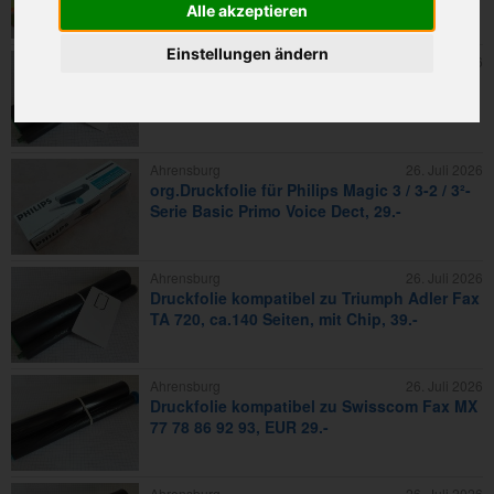
Alle akzeptieren
39.-
Einstellungen ändern
Ahrensburg
26. Juli 2026
Druckfolie kompatibel zu Rank Xerox Fax
XF27 XF30 XS27, ca.140 Seiten +Chip 39.-
Ahrensburg
26. Juli 2026
org.Druckfolie für Philips Magic 3 / 3-2 / 3²-
Serie Basic Primo Voice Dect, 29.-
Ahrensburg
26. Juli 2026
Druckfolie kompatibel zu Triumph Adler Fax
TA 720, ca.140 Seiten, mit Chip, 39.-
Ahrensburg
26. Juli 2026
Druckfolie kompatibel zu Swisscom Fax MX
77 78 86 92 93, EUR 29.-
Ahrensburg
26. Juli 2026