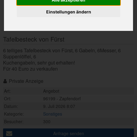
Einstellungen ändern
Tafelbesteck von Fürst
6 teiliges Tafelbesteck von Fürst, 6 Gabeln, 6Messer, 6
Suppenlöffel, 6
Kuchengabeln, sehr gut erhalten!
Für 40 Euro zu verkaufen
Private Anzeige
Art:
Angebot
Ort:
96199 - Zapfendorf
Datum:
9. Juli 2026 8:07
Kategorie:
Sonstiges
Besucher:
300
Anfrage senden