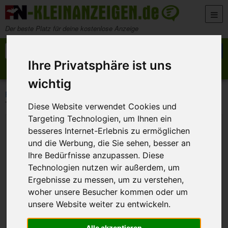
Zum Inhalt springen
Der beste Platz für deine kostenlose Anzeige
Suche nach:
Suchen
Ihre Privatsphäre ist uns
Anzeige aufgeben
Meine Anzeigen
wichtig
>
>
>
FN-Kleinanzeigen
Marktplatz
Sonstiges
Tafelbesteck von Fürst
Diese Website verwendet Cookies und
Targeting Technologien, um Ihnen ein
besseres Internet-Erlebnis zu ermöglichen
und die Werbung, die Sie sehen, besser an
Ihre Bedürfnisse anzupassen. Diese
Technologien nutzen wir außerdem, um
Ergebnisse zu messen, um zu verstehen,
woher unsere Besucher kommen oder um
unsere Website weiter zu entwickeln.
Alle akzeptieren