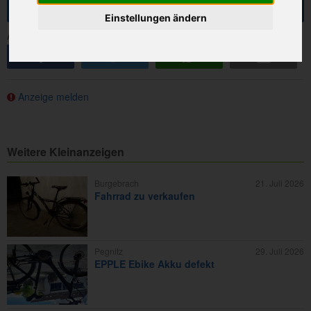
Anfrage senden
Einstellungen ändern
Anzeige teilen:
share
tweet
share
e-mail
Anzeige melden
Weitere Kleinanzeigen
Burgebrach
21. Juli 2026
Fahrrad zu verkaufen
Pegnitz
29. Juli 2026
EPPLE Ebike Akku defekt