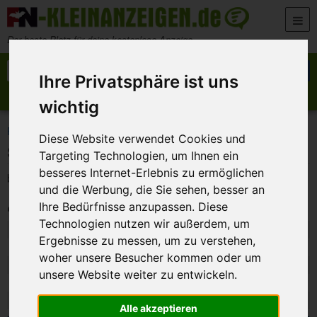
Zum Inhalt springen
Der beste Platz für deine kostenlose Anzeige
Suche nach:
Suchen
Ihre Privatsphäre ist uns
Anzeige aufgeben
Meine Anzeigen
wichtig
>
>
>
FN-Kleinanzeigen
Marktplatz
Fahrräder
Suche Klapprad…
Diese Website verwendet Cookies und
Suche Klapprad…
Targeting Technologien, um Ihnen ein
besseres Internet-Erlebnis zu ermöglichen
bitte alles anbieten . 0176/31676964
und die Werbung, die Sie sehen, besser an
Private Anzeige
Ihre Bedürfnisse anzupassen. Diese
Technologien nutzen wir außerdem, um
Art:
Angebot
Ergebnisse zu messen, um zu verstehen,
Ort:
96052 - Bamberg
woher unsere Besucher kommen oder um
Datum:
4. August 2026 21:18
unsere Website weiter zu entwickeln.
Kategorie:
Fahrräder
Besucher:
135
Alle akzeptieren