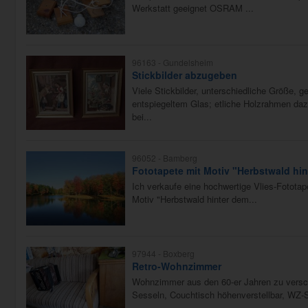
Werkstatt geeignet OSRAM ...
96163 -
Gundelsheim
Stickbilder abzugeben
Viele Stickbilder, unterschiedliche Größe, g
entspiegeltem Glas; etliche Holzrahmen dazu
bei...
96052 -
Bamberg
Fototapete mit Motiv "Herbstwald hi
Ich verkaufe eine hochwertige Vlies-Fototap
Motiv "Herbstwald hinter dem...
97944 -
Boxberg
Retro-Wohnzimmer
Wohnzimmer aus den 60-er Jahren zu versc
Sesseln, Couchtisch höhenverstellbar, WZ-S