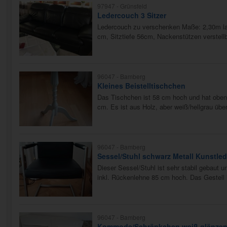
97947 -
Grünsfeld
Ledercouch 3 Sitzer
Ledercouch zu verschenken Maße: 2,30m la
cm, Sitztiefe 56cm, Nackenstützen verstellb
96047 -
Bamberg
Kleines Beistelltischchen
Das Tischchen ist 58 cm hoch und hat obe
cm. Es ist aus Holz, aber weiß/hellgrau übe
96047 -
Bamberg
Sessel/Stuhl schwarz Metall Kunstled
Dieser Sessel/Stuhl ist sehr stabil gebaut u
inkl. Rückenlehne 85 cm hoch. Das Gestell is
96047 -
Bamberg
Kommode/Schränkchen weiß glänze