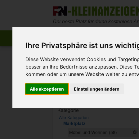
Zum Inhalt springen
Der beste Platz für deine kostenlose A
Start
Startseite
Anzeige aufgeben
Ihre Privatsphäre ist uns wichti
>
>
FN-Kleinanzeigen
Marktplatz
Möbel un
Diese Website verwendet Cookies und Targeting 
besser an Ihre Bedürfnisse anzupassen. Diese 
Diese Anzeige ist nicht mehr ver
kommen oder um unsere Website weiter zu entw
Sie ist ausgelaufen oder wurde entfe
Alle akzeptieren
Einstellungen ändern
Suche eingrenzen
Kategorie
Alle Kategorien
Marktplatz
Möbel und Wohnen (58)