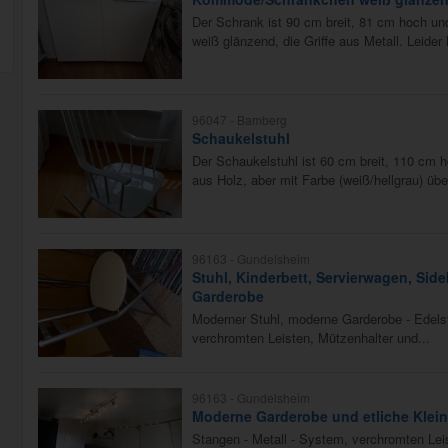
Der Schrank ist 90 cm breit, 81 cm hoch und i
weiß glänzend, die Griffe aus Metall. Leider 
96047 -
Bamberg
Schaukelstuhl
Der Schaukelstuhl ist 60 cm breit, 110 cm ho
aus Holz, aber mit Farbe (weiß/hellgrau) übe
96163 -
Gundelsheim
Stuhl, Kinderbett, Servierwagen, Sid
Garderobe
Moderner Stuhl, moderne Garderobe - Edels
verchromten Leisten, Mützenhalter und...
96163 -
Gundelsheim
Moderne Garderobe und etliche Klei
Stangen - Metall - System, verchromten Lei