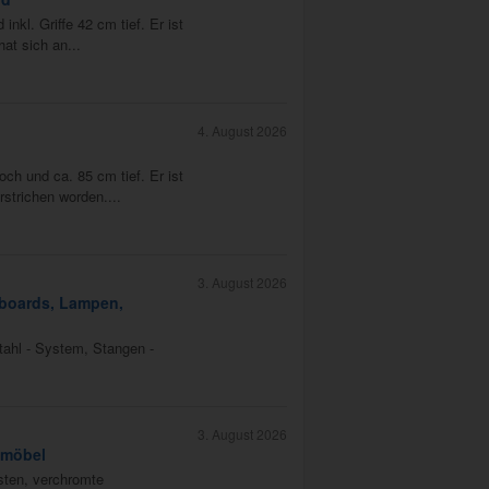
nkl. Griffe 42 cm tief. Er ist
hat sich an...
4. August 2026
ch und ca. 85 cm tief. Er ist
rstrichen worden....
3. August 2026
eboards, Lampen,
tahl - System, Stangen -
3. August 2026
nmöbel
sten, verchromte