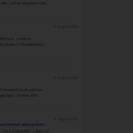
e etc.; schon abgebaut und...
3. August 2026
r Matraze, moderne
abzuholen in Gundelsheim;
3. August 2026
leinwand-strukturiertem
gezogen; Großes Bild:
3. August 2026
euchtmittel abzugeben
 mit 2 Zugpendel, z.Bsp. für