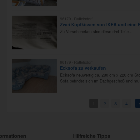
96179 -
Rattelsdorf
Zwei Kopfkissen von IKEA und eine 
Zu Verscheneken sind diese drei Teile...
96179 -
Rattelsdorf
Ecksofa zu verkaufen
Ecksofa neuwertig ca. 280 cm x 220 cm Sto
Sofa befindet sich im Dachgeschoß und mus
1
2
3
4
formationen
Hilfreiche Tipps