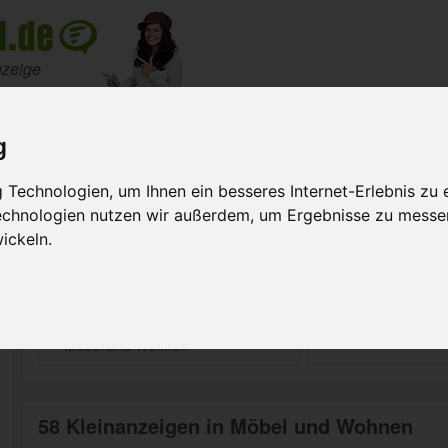
nzeige
Meine Anzeigen
Suche na
g
d Wohnen
Technologien, um Ihnen ein besseres Internet-Erlebnis zu 
Technologien nutzen wir außerdem, um Ergebnisse zu messe
fügbar!
ickeln.
rnt.
Suchen
58 Kleinanzeigen in Möbel und Wohnen