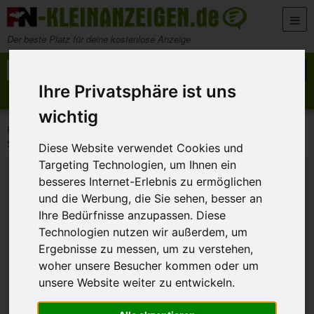
Zum Inhalt springen
Der beste Platz für deine kostenlose Anzeige
Suche nach:
Suchen
Ihre Privatsphäre ist uns
Anzeige aufgeben
Meine Anzeigen
wichtig
>
>
>
FN-Kleinanzeigen
Marktplatz
Möbel und Wohnen
SCHRANK IKEA PAX
Diese Website verwendet Cookies und
Targeting Technologien, um Ihnen ein
besseres Internet-Erlebnis zu ermöglichen
und die Werbung, die Sie sehen, besser an
Ihre Bedürfnisse anzupassen. Diese
Technologien nutzen wir außerdem, um
Ergebnisse zu messen, um zu verstehen,
woher unsere Besucher kommen oder um
unsere Website weiter zu entwickeln.