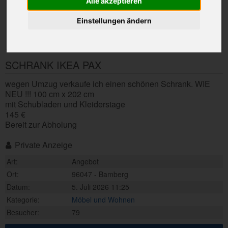
Alle akzeptieren
Einstellungen ändern
SCHRANK IKEA PAX
wegen Umzug verkaufe ich einen schönen Schrank. WIE
NEU !!! 100 cm x 202 cm
mit Schubladen und Kleiderstage
145 €
Bereit zur Abholung
Private Anzeige
Art:
Angebot
Ort:
96047 - Bamberg
Datum:
5. Juli 2026 11:25
Kategorie:
Möbel und Wohnen
Besucher:
79