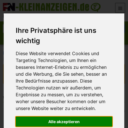
Zum Inhalt springen
Der beste Platz für deine kostenlose Anzeige
Suche nach:
Suchen
Ihre Privatsphäre ist uns
wichtig
Anzeige aufgeben
Meine Anzeigen
>
>
FN-Kleinanzeigen
Dienstleistungen
Reinigung & Haushaltshilfe
Diese Website verwendet Cookies und
>
Putzfee Bamberg (m/w/d)
Targeting Technologien, um Ihnen ein
besseres Internet-Erlebnis zu ermöglichen
Diese Anzeige ist nicht mehr verfügbar!
und die Werbung, die Sie sehen, besser an
Sie ist abgelaufen oder wurde vom Inserenten deaktiviert.
Ihre Bedürfnisse anzupassen. Diese
Technologien nutzen wir außerdem, um
Ergebnisse zu messen, um zu verstehen,
Weitere Kleinanzeigen
woher unsere Besucher kommen oder um
unsere Website weiter zu entwickeln.
Bamberg
5. August 2026
Suche Frau im besten Alter ….
Alle akzeptieren