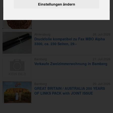
Einstellungen ändern
Strullendorf
25. Juli 2026
Holzkorb, Deko oder für Obst
Ahrensburg
26. Juli 2026
Druckfolie kompatibel zu Fax MBO Alpha
3300, ca. 230 Seiten, 29.-
Bamberg
21. Juli 2026
Verkaufe Zweizimmerwohnung in Bamberg
Bamberg
20. Juli 2026
GREAT BRITAIN / AUSTRALIA 200 YEARS
OF LINKS PACK with JOINT ISSUE