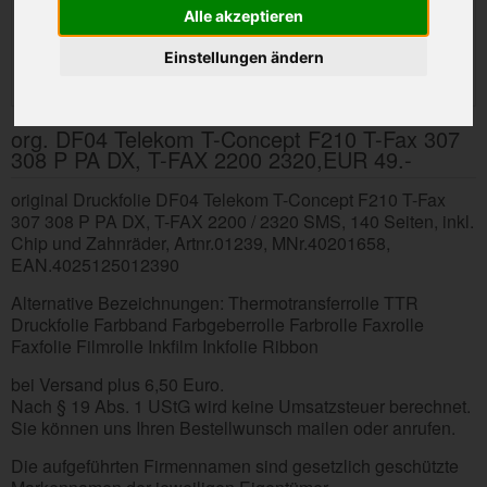
Alle akzeptieren
Einstellungen ändern
org. DF04 Telekom T-Concept F210 T-Fax 307
308 P PA DX, T-FAX 2200 2320,EUR 49.-
original Druckfolie DF04 Telekom T-Concept F210 T-Fax
307 308 P PA DX, T-FAX 2200 / 2320 SMS, 140 Seiten, inkl.
Chip und Zahnräder, Artnr.01239, MNr.40201658,
EAN.4025125012390
Alternative Bezeichnungen: Thermotransferrolle TTR
Druckfolie Farbband Farbgeberrolle Farbrolle Faxrolle
Faxfolie Filmrolle Inkfilm Inkfolie Ribbon
bei Versand plus 6,50 Euro.
Nach § 19 Abs. 1 UStG wird keine Umsatzsteuer berechnet.
Sie können uns Ihren Bestellwunsch mailen oder anrufen.
Die aufgeführten Firmennamen sind gesetzlich geschützte