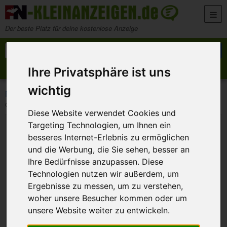
Zum Inhalt springen
Der beste Platz für deine kostenlose Anzeige
Suche nach:
Suchen
Ihre Privatsphäre ist uns
Anzeige aufgeben
Meine Anzeigen
wichtig
>
>
>
FN-Kleinanzeigen
Marktplatz
Büro und Gewerbe
org. DF04 Telekom T-Concept F210 T-Fax 307 308 P PA DX, T-FAX 2200 2320,EUR 49.-
Diese Website verwendet Cookies und
Targeting Technologien, um Ihnen ein
besseres Internet-Erlebnis zu ermöglichen
und die Werbung, die Sie sehen, besser an
Ihre Bedürfnisse anzupassen. Diese
Technologien nutzen wir außerdem, um
Ergebnisse zu messen, um zu verstehen,
woher unsere Besucher kommen oder um
unsere Website weiter zu entwickeln.