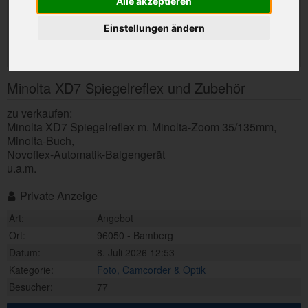
Alle akzeptieren
Einstellungen ändern
Minolta XD7 Spiegelreflex und Zubehör
zu verkaufen:
Minolta XD7 Spiegelreflex m. Minolta-Zoom 35/135mm,
Minolta-Buch,
Novoflex-Automatik-Balgengerät
u.a.m.
Private Anzeige
Art:
Angebot
Ort:
96050 - Bamberg
Datum:
8. Juli 2026 12:53
Kategorie:
Foto, Camcorder & Optik
Besucher:
77