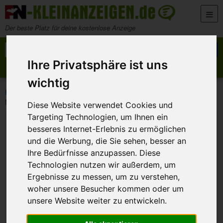
Zum Inhalt springen
Der beste Platz für deine kostenlose Anzeige
Suche nach:
Suchen
Ihre Privatsphäre ist uns
Anzeige aufgeben
Meine Anzeigen
wichtig
>
>
>
FN-Kleinanzeigen
Marktplatz
Foto, Camcorder & Optik
Minolta XD7 Spiegelreflex und Zubehör
Diese Website verwendet Cookies und
Targeting Technologien, um Ihnen ein
besseres Internet-Erlebnis zu ermöglichen
und die Werbung, die Sie sehen, besser an
Ihre Bedürfnisse anzupassen. Diese
Technologien nutzen wir außerdem, um
Ergebnisse zu messen, um zu verstehen,
woher unsere Besucher kommen oder um
unsere Website weiter zu entwickeln.