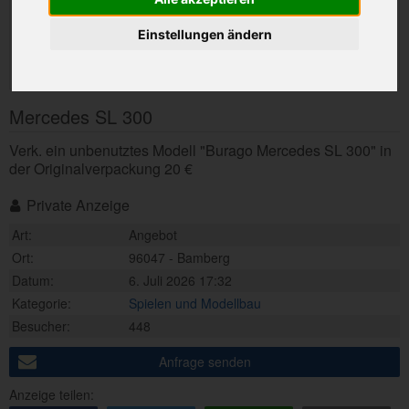
Einstellungen ändern
Mercedes SL 300
Verk. ein unbenutztes Modell "Burago Mercedes SL 300" in
der Originalverpackung 20 €
Private Anzeige
Art:
Angebot
Ort:
96047 - Bamberg
Datum:
6. Juli 2026 17:32
Kategorie:
Spielen und Modellbau
Besucher:
448
Anfrage senden
Anzeige teilen: