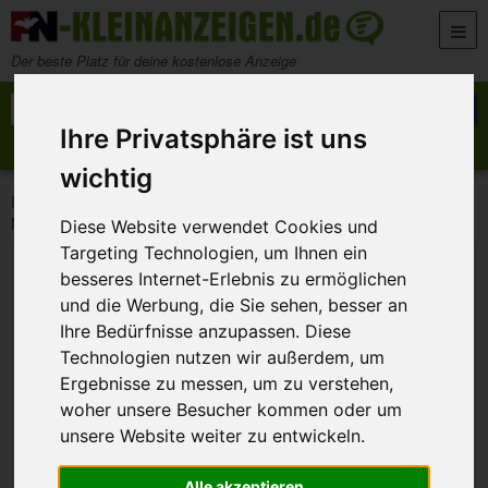
Zum Inhalt springen
Der beste Platz für deine kostenlose Anzeige
Suche nach:
Suchen
Ihre Privatsphäre ist uns
Anzeige aufgeben
Meine Anzeigen
wichtig
>
>
>
FN-Kleinanzeigen
Marktplatz
Spielen und Modellbau
Mercedes SL 300
Diese Website verwendet Cookies und
Targeting Technologien, um Ihnen ein
besseres Internet-Erlebnis zu ermöglichen
und die Werbung, die Sie sehen, besser an
Ihre Bedürfnisse anzupassen. Diese
Technologien nutzen wir außerdem, um
Ergebnisse zu messen, um zu verstehen,
woher unsere Besucher kommen oder um
unsere Website weiter zu entwickeln.
Alle akzeptieren