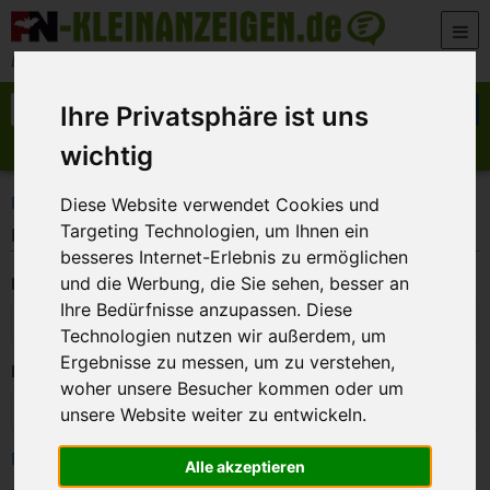
Zum Inhalt springen
Der beste Platz für deine kostenlose Anzeige
Suche nach:
Suchen
Ihre Privatsphäre ist uns
wichtig
Anzeige aufgeben
Meine Anzeigen
>
FN-Kleinanzeigen
Login
Diese Website verwendet Cookies und
Targeting Technologien, um Ihnen ein
Login
besseres Internet-Erlebnis zu ermöglichen
E-Mail:
und die Werbung, die Sie sehen, besser an
Ihre Bedürfnisse anzupassen. Diese
Technologien nutzen wir außerdem, um
Ergebnisse zu messen, um zu verstehen,
Passwort:
woher unsere Besucher kommen oder um
unsere Website weiter zu entwickeln.
Passwort vergessen
Alle akzeptieren