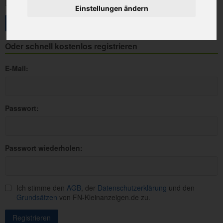
Angemeldet bleiben
Einstellungen ändern
Oder schnell kostenlos registrieren
E-Mail:
Passwort:
Passwort wiederholen:
Ich stimme den
AGB
, der
Datenschutzerklärung
und den
Grundsätzen
von FN-Kleinanzeigen.de zu.