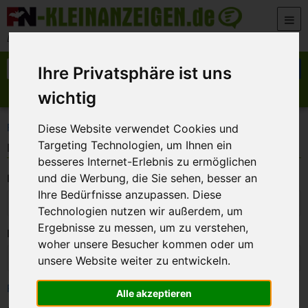
Zum Inhalt springen
Der beste Platz für deine kostenlose Anzeige
Suche nach:
Suchen
Ihre Privatsphäre ist uns
wichtig
Anzeige aufgeben
Meine Anzeigen
>
FN-Kleinanzeigen
Login
Diese Website verwendet Cookies und
Targeting Technologien, um Ihnen ein
Login
besseres Internet-Erlebnis zu ermöglichen
E-Mail:
und die Werbung, die Sie sehen, besser an
Ihre Bedürfnisse anzupassen. Diese
Technologien nutzen wir außerdem, um
Ergebnisse zu messen, um zu verstehen,
Passwort:
woher unsere Besucher kommen oder um
unsere Website weiter zu entwickeln.
Passwort vergessen
Alle akzeptieren