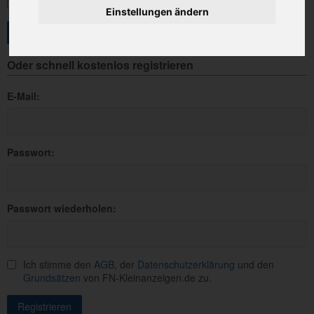
Angemeldet bleiben
Einstellungen ändern
Oder schnell kostenlos registrieren
E-Mail:
Passwort:
Passwort wiederholen:
Ich stimme den
AGB
, der
Datenschutzerklärung
und den
Grundsätzen
von FN-Kleinanzeigen.de zu.