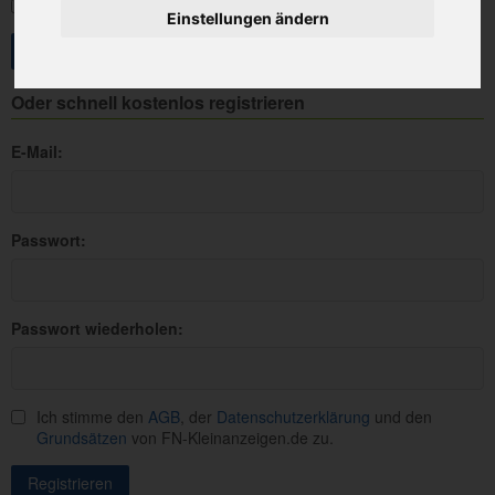
Angemeldet bleiben
Einstellungen ändern
Oder schnell kostenlos registrieren
E-Mail:
Passwort:
Passwort wiederholen:
Ich stimme den
AGB
, der
Datenschutzerklärung
und den
Grundsätzen
von FN-Kleinanzeigen.de zu.