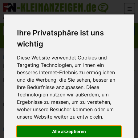
Zum Inhalt springen
Der beste Platz für deine kostenlose Anzeige
Suche nach:
Suchen
Ihre Privatsphäre ist uns
wichtig
Anzeige aufgeben
Meine Anzeigen
>
FN-Kleinanzeigen
Login
Diese Website verwendet Cookies und
Targeting Technologien, um Ihnen ein
Login
besseres Internet-Erlebnis zu ermöglichen
E-Mail:
und die Werbung, die Sie sehen, besser an
Ihre Bedürfnisse anzupassen. Diese
Technologien nutzen wir außerdem, um
Ergebnisse zu messen, um zu verstehen,
Passwort:
woher unsere Besucher kommen oder um
unsere Website weiter zu entwickeln.
Passwort vergessen
Alle akzeptieren