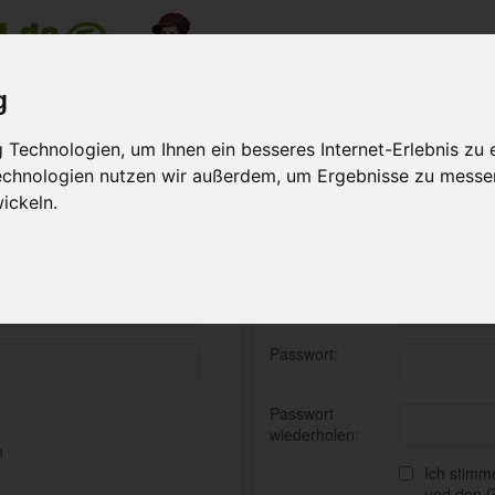
nzeige
g
Meine Anzeigen
Suche na
Technologien, um Ihnen ein besseres Internet-Erlebnis zu 
Technologien nutzen wir außerdem, um Ergebnisse zu messe
ickeln.
Oder schnell kostenlos reg
E-Mail:
Passwort:
Passwort
wiederholen:
n
Ich stim
und den
G