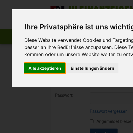
Zum Inhalt springen
Der beste Platz für deine kostenlose A
Ihre Privatsphäre ist uns wichti
Start
Startseite
Anzeige aufgeben
Diese Website verwendet Cookies und Targeting 
besser an Ihre Bedürfnisse anzupassen. Diese 
>
FN-Kleinanzeigen
Login
kommen oder um unsere Website weiter zu entw
Login
Alle akzeptieren
Einstellungen ändern
E-Mail:
Passwort:
Passwort vergessen
Angemeldet bleibe