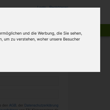
Login
Registrieren
ch:
Suchen
ermöglichen und die Werbung, die Sie sehen,
n, um zu verstehen, woher unsere Besucher
istrieren
me den
AGB
, der
Datenschutzerklärung
rundsätzen
von FN-Kleinanzeigen.de