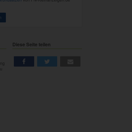
Diese Seite teilen
ung
du
share
tweet
e-mail