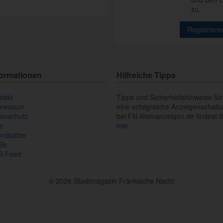
zu.
formationen
Hilfreiche Tipps
takt
Tipps und Sicherheitshinweise für
pressum
eine erfolgreiche Anzeigenschalt
enschutz
bei FN-Kleinanzeigen.de findest 
fe
hier.
undsätze
Bs
S Feed
© 2026 Stadtmagazin Fränkische Nacht