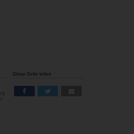
Diese Seite teilen
ung
du
share
tweet
e-mail