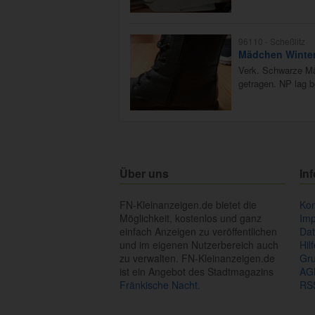
96110 -
Scheßlitz
Mädchen Winters
Verk. Schwarze Mä
getragen. NP lag be
Über uns
In
FN-Kleinanzeigen.de bietet die
Kon
Möglichkeit, kostenlos und ganz
Im
einfach Anzeigen zu veröffentlichen
Dat
und im eigenen Nutzerbereich auch
Hil
zu verwalten. FN-Kleinanzeigen.de
Gr
ist ein Angebot des Stadtmagazins
AG
Fränkische Nacht.
RS