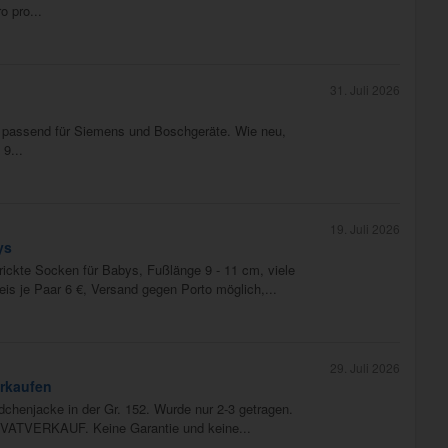
o pro...
31. Juli 2026
 passend für Siemens und Boschgeräte. Wie neu,
 9...
19. Juli 2026
ys
ickte Socken für Babys, Fußlänge 9 - 11 cm, viele
eis je Paar 6 €, Versand gegen Porto möglich,...
29. Juli 2026
erkaufen
dchenjacke in der Gr. 152. Wurde nur 2-3 getragen.
IVATVERKAUF. Keine Garantie und keine...