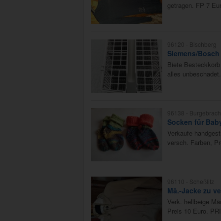
getragen. FP 7 Eur
96120 -
Bischberg
Siemens/Bosch
Biete Besteckkorb
alles unbeschadet.
96138 -
Burgebrach
Socken für Bab
Verkaufe handgestr
versch. Farben, Pr
96110 -
Scheßlitz
Mä.-Jacke zu v
Verk. hellbeige Mä
Preis 10 Euro. PR