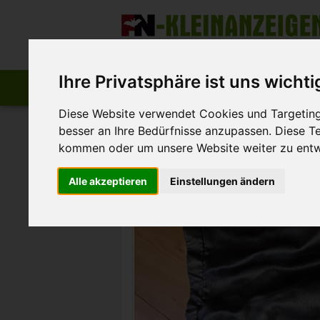
Zum Inhalt springen
Der beste Platz für deine kostenlose A
Ihre Privatsphäre ist uns wichti
Start
Startseite
Anzeige aufgeben
Diese Website verwendet Cookies und Targeting 
>
>
FN-Kleinanzeigen
Marktplatz
Baby und 
besser an Ihre Bedürfnisse anzupassen. Diese 
kommen oder um unsere Website weiter zu entw
Alle akzeptieren
Einstellungen ändern