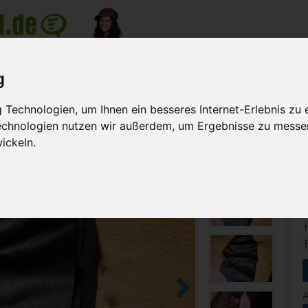
nzeige
g
Meine Anzeigen
Suche na
Technologien, um Ihnen ein besseres Internet-Erlebnis zu 
>
Kind
Lederimitat ROCK UND JACKE ZU VERKAUFEN
Technologien nutzen wir außerdem, um Ergebnisse zu messe
ickeln.
A