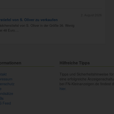
2. August 2026
tiefel von S. Oliver zu verkaufen
dchenstiefel von S. Oliver in der Größe 36. Wenig
i 48 Euro....
formationen
Hilfreiche Tipps
takt
Tipps und Sicherheitshinweise für
pressum
eine erfolgreiche Anzeigenschalt
enschutz
bei FN-Kleinanzeigen.de findest 
fe
hier.
undsätze
Bs
S Feed