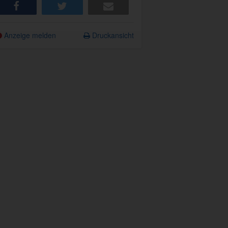
share
tweet
e-mail
Anzeige melden
Druckansicht