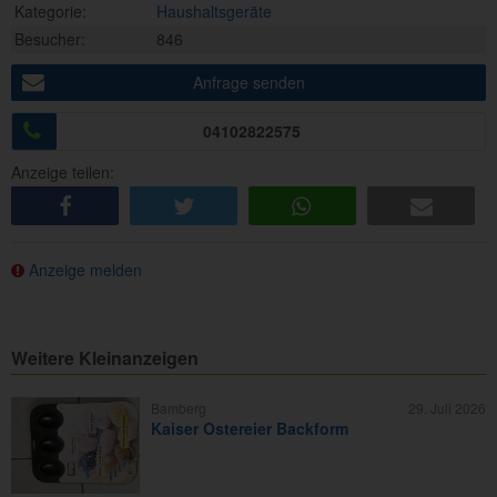
Kategorie:
Haushaltsgeräte
Besucher:
846
Anfrage senden
04102822575
Anzeige teilen:
share
tweet
share
e-mail
Anzeige melden
Weitere Kleinanzeigen
Bamberg
29. Juli 2026
Kaiser Ostereier Backform