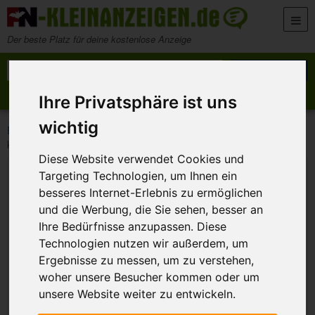
Zum Inhalt springen
Der beste Platz für deine kostenlose Anzeige
Suche nach:
Suchen
Anzeige aufgeben
Meine Anzeigen
Ihre Privatsphäre ist uns
wichtig
>
>
>
FN-Kleinanzeigen
Marktplatz
Haushaltsgeräte
kompatibel UX31CR UX-31CR UX32CR UX-32CR f.Sharp UX-P710, UX-A760, EUR 24.-
Diese Website verwendet Cookies und
Targeting Technologien, um Ihnen ein
besseres Internet-Erlebnis zu ermöglichen
und die Werbung, die Sie sehen, besser an
Ihre Bedürfnisse anzupassen. Diese
Technologien nutzen wir außerdem, um
Ergebnisse zu messen, um zu verstehen,
woher unsere Besucher kommen oder um
unsere Website weiter zu entwickeln.