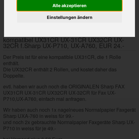
Alle akzeptieren
Einstellungen ändern
kompatibel UX31CR UX-31CR UX32CR UX-
32CR f.Sharp UX-P710, UX-A760, EUR 24.-
Der Preis ist für eine kompatible UX31CR, die 1 Rolle
enthält.
Die UX32CR enthält 2 Rollen, und kostet daher das
Doppelte.
evtl. haben wir auch noch die ORIGINALEN Sharp FAX
UX31CR UX-31CR UX32CR UX-32CR für Fax UX-
P710,UX-A760, einfach mal anfragen.
Wir haben auch noch 1x nagelneues Normalpapier Faxgerät
Sharp UXA-760 in weiss für 99.-
und noch 2x gebrauchte Normalpapier Faxgeräte Sharp UX-
P710 in weiss für je 49.-