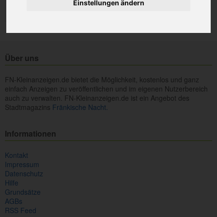
Einstellungen ändern
Über uns
FN-Kleinanzeigen.de bietet die Möglichkeit, kostenlos und ganz
einfach Anzeigen zu veröffentlichen und im eigenen Nutzerbereich
auch zu verwalten. FN-Kleinanzeigen.de ist ein Angebot des
Stadtmagazins
Fränkische Nacht.
Informationen
Kontakt
Impressum
Datenschutz
Hilfe
Grundsätze
AGBs
RSS Feed