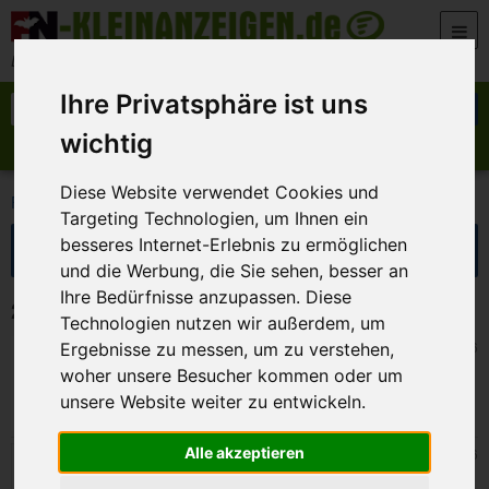
Zum Inhalt springen
Der beste Platz für deine kostenlose Anzeige
Ihre Privatsphäre ist uns
Suche nach:
Suchen
wichtig
Anzeige aufgeben
Meine Anzeigen
Diese Website verwendet Cookies und
>
>
FN-Kleinanzeigen
Stellenmarkt
Aushilfe, 556-EUR-Jobs
Targeting Technologien, um Ihnen ein
Suche eingrenzen
besseres Internet-Erlebnis zu ermöglichen
und die Werbung, die Sie sehen, besser an
Ihre Bedürfnisse anzupassen. Diese
2 Kleinanzeigen in Aushilfe, 556-EUR-Jobs
Technologien nutzen wir außerdem, um
Nürnberg
18. Juli 2026
Ergebnisse zu messen, um zu verstehen,
jugendl. Assistenten (m/w/d) ab 14 J. für
woher unsere Besucher kommen oder um
Kinderschwimmkurse in Nürnberg
unsere Website weiter zu entwickeln.
Alle akzeptieren
Bamberg
30. Juni 2026
MANN für ALLE FÄLLE