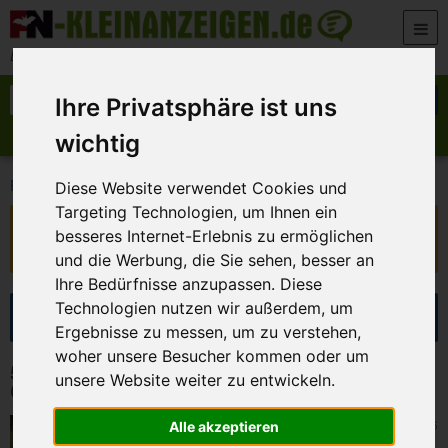
Zum Inhalt springen
Der beste Platz für deine kostenlose Anzeige
Suche nach:
Suchen
Ihre Privatsphäre ist uns
wichtig
Anzeige aufgeben
Meine Anzeigen
>
>
FN-Kleinanzeigen
Marktplatz
Reisen, Tickets & Camping
Diese Website verwendet Cookies und
Targeting Technologien, um Ihnen ein
Diese Anzeige ist nicht mehr verfügbar!
besseres Internet-Erlebnis zu ermöglichen
Sie ist ausgelaufen oder wurde entfernt.
und die Werbung, die Sie sehen, besser an
Ihre Bedürfnisse anzupassen. Diese
Suche eingrenzen
Technologien nutzen wir außerdem, um
Ergebnisse zu messen, um zu verstehen,
woher unsere Besucher kommen oder um
5 Kleinanzeigen in Reisen, Tickets &
unsere Website weiter zu entwickeln.
Camping
Strullendorf
6. August 2026
Alle akzeptieren
Kuppelzelt Salewa Sierra Leone III für drei