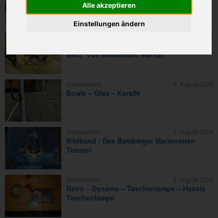
Alle akzeptieren
BeauBears, s. guter Zustand
Einstellungen ändern
Hirschaid
3. August 2026
Goebel Figuren, zwei Bären, "Desmond &
Beth" von BeauBears, Rarität
Gundelsheim
3. August 2026
Bowle – Glas – Karaffe
Gundelsheim
3. August 2026
Bildband : Das Bamberger Marionetten
Theater
Gundelsheim
3. August 2026
Retro – Dynamo – Taschenlampe – Hassia
Taschenlampe