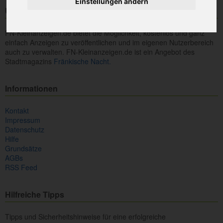
Einstellungen ändern
Über uns
FN-Kleinanzeigen.de bietet die Möglichkeit, kostenlos und ganz
einfach Anzeigen zu veröffentlichen und im eigenen Nutzerbereich
auch zu verwalten. FN-Kleinanzeigen.de ist ein Angebot des
Stadtmagazins
Fränkische Nacht.
Informationen
Kontakt
Impressum
Datenschutz
Hilfe
Grundsätze
AGBs
RSS Feed
Hilfreiche Tipps
Tipps und Sicherheitshinweise für eine erfolgreiche