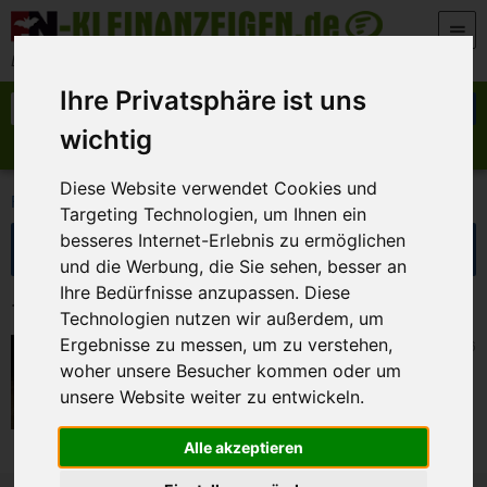
Zum Inhalt springen
Der beste Platz für deine kostenlose Anzeige
Ihre Privatsphäre ist uns
Suche nach:
Suchen
wichtig
Anzeige aufgeben
Meine Anzeigen
Diese Website verwendet Cookies und
>
>
FN-Kleinanzeigen
Marktplatz
Fahrräder
Targeting Technologien, um Ihnen ein
Suche eingrenzen
besseres Internet-Erlebnis zu ermöglichen
und die Werbung, die Sie sehen, besser an
Ihre Bedürfnisse anzupassen. Diese
1 Kleinanzeigen in Fahrräder
Technologien nutzen wir außerdem, um
Ergebnisse zu messen, um zu verstehen,
Burgebrach
21. Juli 2026
Fahrrad zu verkaufen
woher unsere Besucher kommen oder um
unsere Website weiter zu entwickeln.
Alle akzeptieren