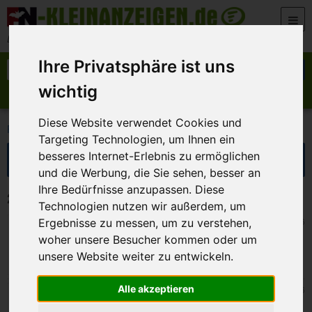
Zum Inhalt springen
Der beste Platz für deine kostenlose Anzeige
Ihre Privatsphäre ist uns
Suche nach:
Suchen
wichtig
Anzeige aufgeben
Meine Anzeigen
Diese Website verwendet Cookies und
>
>
FN-Kleinanzeigen
Marktplatz
Bücher
Targeting Technologien, um Ihnen ein
Suche eingrenzen
besseres Internet-Erlebnis zu ermöglichen
und die Werbung, die Sie sehen, besser an
Ihre Bedürfnisse anzupassen. Diese
2 Kleinanzeigen in Bücher
Technologien nutzen wir außerdem, um
Scheßlitz
30. Juli 2026
Ergebnisse zu messen, um zu verstehen,
Kalender von Musik-Trio Peter, Sue & Marc
woher unsere Besucher kommen oder um
aus dem Jahr 2015 oder 2016
unsere Website weiter zu entwickeln.
Alle akzeptieren
München
7. Juli 2026
Ich suche alte Schulbücher von früher.