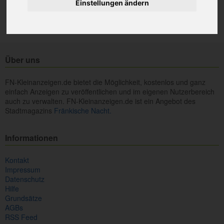
Einstellungen ändern
Über uns
FN-Kleinanzeigen.de bietet die Möglichkeit, kostenlos und ganz
einfach Anzeigen zu veröffentlichen und im eigenen Nutzerbereich
auch zu verwalten. FN-Kleinanzeigen.de ist ein Angebot des
Stadtmagazins
Fränkische Nacht.
Informationen
Kontakt
Impressum
Datenschutz
Hilfe
Grundsätze
AGBs
RSS Feed