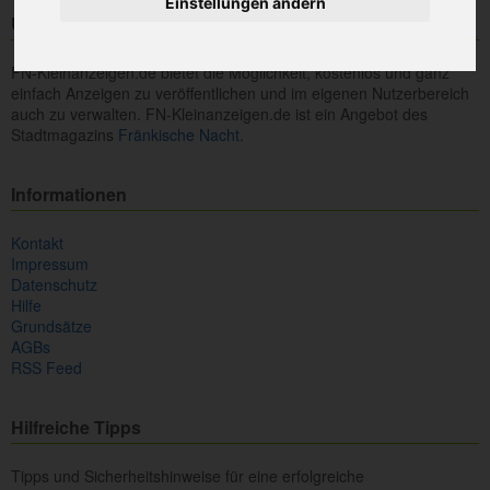
Einstellungen ändern
Über uns
FN-Kleinanzeigen.de bietet die Möglichkeit, kostenlos und ganz
einfach Anzeigen zu veröffentlichen und im eigenen Nutzerbereich
auch zu verwalten. FN-Kleinanzeigen.de ist ein Angebot des
Stadtmagazins
Fränkische Nacht.
Informationen
Kontakt
Impressum
Datenschutz
Hilfe
Grundsätze
AGBs
RSS Feed
Hilfreiche Tipps
Tipps und Sicherheitshinweise für eine erfolgreiche