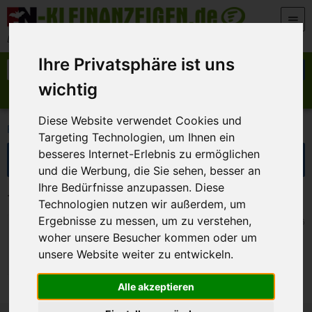
Zum Inhalt springen
Der beste Platz für deine kostenlose Anzeige
Ihre Privatsphäre ist uns
Suche nach:
Suchen
wichtig
Anzeige aufgeben
Meine Anzeigen
Diese Website verwendet Cookies und
>
>
FN-Kleinanzeigen
Marktplatz
Auto und Motorrad
Targeting Technologien, um Ihnen ein
Suche eingrenzen
besseres Internet-Erlebnis zu ermöglichen
und die Werbung, die Sie sehen, besser an
Ihre Bedürfnisse anzupassen. Diese
1 Kleinanzeigen in Auto und Motorrad
Technologien nutzen wir außerdem, um
Ergebnisse zu messen, um zu verstehen,
Himmelkron
29. Juli 2026
Stahlfelgen
woher unsere Besucher kommen oder um
unsere Website weiter zu entwickeln.
Alle akzeptieren