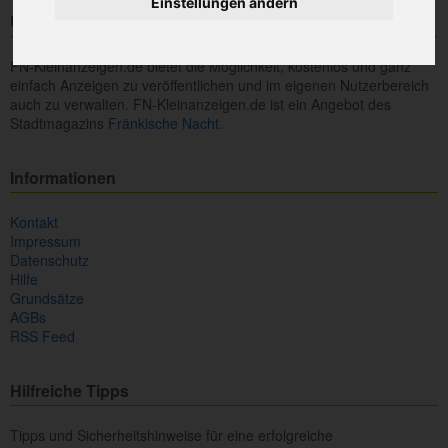
Einstellungen ändern
Über uns
FN-Kleinanzeigen.de bietet die Möglichkeit, kostenlos und ganz
einfach Anzeigen zu veröffentlichen und im eigenen Nutzerbereich
auch zu verwalten. FN-Kleinanzeigen.de ist ein Angebot des
Stadtmagazins
Fränkische Nacht.
Informationen
Kontakt
Impressum
Datenschutz
Hilfe
Grundsätze
AGBs
RSS Feed
Hilfreiche Tipps
Tipps und Sicherheitshinweise für eine erfolgreiche