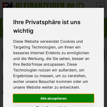
Zum Inhalt springen
Der beste Platz für deine kostenlose Anzeige
Ihre Privatsphäre ist uns
Suche nach:
Suchen
wichtig
Anzeige aufgeben
Meine Anzeigen
Diese Website verwendet Cookies und
>
FN-Kleinanzeigen
Marktplatz
Targeting Technologien, um Ihnen ein
Suche eingrenzen
besseres Internet-Erlebnis zu ermöglichen
und die Werbung, die Sie sehen, besser an
Ihre Bedürfnisse anzupassen. Diese
1 Kleinanzeigen in Marktplatz
Technologien nutzen wir außerdem, um
Ergebnisse zu messen, um zu verstehen,
Walsdorf
10. Juli 2026
Team Tierschutz Katze sucht Fahrer für
woher unsere Besucher kommen oder um
Kastrationsaktionen
unsere Website weiter zu entwickeln.
Alle akzeptieren