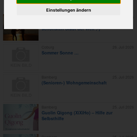
Einstellungen ändern
Bamberg
26. Juli 2026
Freundschaften für Unternehmungen in der
schönsten Stadt der Welt ;-)
Coburg
26. Juli 2026
Sommer Sonne …
Bamberg
25. Juli 2026
(Senioren-) Wohngemeinschaft
Bamberg
25. Juli 2026
Guolin Qigong (XiXiHo) – Hilfe zur
Selbsthilfe
Bamberg
25. Juli 2026