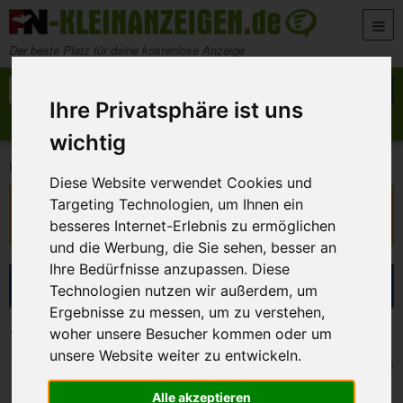
Zum Inhalt springen
Der beste Platz für deine kostenlose Anzeige
Suche nach:
Suchen
Ihre Privatsphäre ist uns
Anzeige aufgeben
Meine Anzeigen
wichtig
>
>
FN-Kleinanzeigen
Kontakte
Sonstige Kontakte
Diese Website verwendet Cookies und
Targeting Technologien, um Ihnen ein
Diese Anzeige ist nicht mehr verfügbar!
Sie ist ausgelaufen oder wurde entfernt.
besseres Internet-Erlebnis zu ermöglichen
und die Werbung, die Sie sehen, besser an
Ihre Bedürfnisse anzupassen. Diese
Suche eingrenzen
Technologien nutzen wir außerdem, um
Ergebnisse zu messen, um zu verstehen,
10 Kleinanzeigen in Sonstige Kontakte
woher unsere Besucher kommen oder um
unsere Website weiter zu entwickeln.
Bamberg
31. Juli 2026
Suche Klapprad
Alle akzeptieren