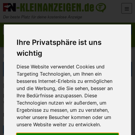
Zum Inhalt springen
Der beste Platz für deine kostenlose Anzeige
Suche nach:
Suchen
Ihre Privatsphäre ist uns
Anzeige aufgeben
Meine Anzeigen
wichtig
>
>
FN-Kleinanzeigen
Kontakte
Freundschaften
Suche eingrenzen
Diese Website verwendet Cookies und
Targeting Technologien, um Ihnen ein
besseres Internet-Erlebnis zu ermöglichen
Kleinanzeigen in Freundschaften
und die Werbung, die Sie sehen, besser an
Keine Anzeigen gefunden!
Ihre Bedürfnisse anzupassen. Diese
Technologien nutzen wir außerdem, um
Versuche es mit anderen Suchbegriffen oder Filtereinstellungen.
Ergebnisse zu messen, um zu verstehen,
Kategorien
woher unsere Besucher kommen oder um
unsere Website weiter zu entwickeln.
Marktplatz