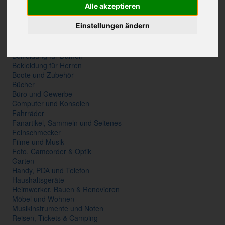
Alle akzeptieren
Accessoires
Antiquitäten und Kunst
Einstellungen ändern
Auto und Motorrad
Baby und Kind
Beauty und Gesundheit
Bekleidung für Damen
Bekleidung für Herren
Boote und Zubehör
Bücher
Büro und Gewerbe
Computer und Konsolen
Fahrräder
Fanartikel, Sammeln und Seltenes
Feinschmecker
Filme und Musik
Foto, Camcorder & Optik
Garten
Handy, PDA und Telefon
Haushaltsgeräte
Heimwerker, Bauen & Renovieren
Möbel und Wohnen
Musikinstrumente und Noten
Reisen, Tickets & Camping