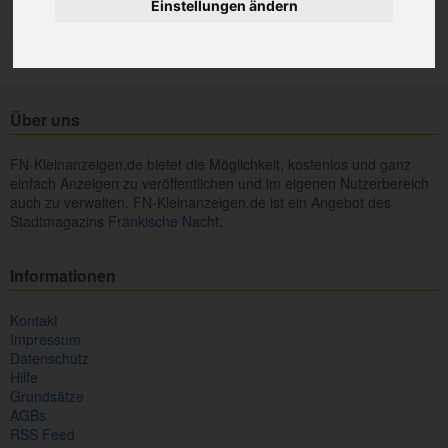
Einstellungen ändern
Über uns
FN-Kleinanzeigen.de bietet die Möglichkeit, kostenlos und ganz
einfach Anzeigen zu veröffentlichen und im eigenen Nutzerbereich
auch zu verwalten. FN-Kleinanzeigen.de ist ein Angebot des
Stadtmagazins
Fränkische Nacht.
Informationen
Kontakt
Impressum
Datenschutz
Hilfe
Grundsätze
AGBs
RSS Feed