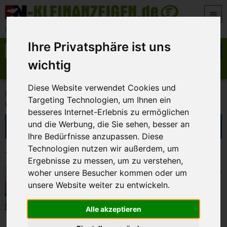
Zum Inhalt springen
Der beste Platz für deine kostenlose Anzeige
Ihre Privatsphäre ist uns
Suche nach:
Suchen
wichtig
Anzeige aufgeben
Meine Anzeigen
Diese Website verwendet Cookies und
>
>
>
FN-Kleinanzeigen
Immobilienmarkt
Mietimmobilien
Targeting Technologien, um Ihnen ein
Ferienwohnungen
besseres Internet-Erlebnis zu ermöglichen
Suche eingrenzen
und die Werbung, die Sie sehen, besser an
Ihre Bedürfnisse anzupassen. Diese
Technologien nutzen wir außerdem, um
1 Kleinanzeigen in Ferienwohnungen
Ergebnisse zu messen, um zu verstehen,
Berlin
6. August 2026
woher unsere Besucher kommen oder um
Urlaub in Balatonlelle / Zenit Ungarn
unsere Website weiter zu entwickeln.
Alle akzeptieren