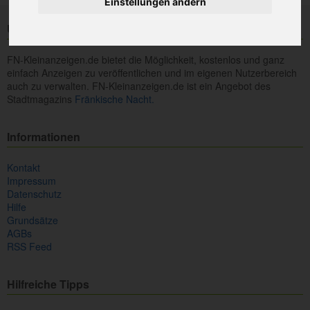
Einstellungen ändern
Über uns
FN-Kleinanzeigen.de bietet die Möglichkeit, kostenlos und ganz
einfach Anzeigen zu veröffentlichen und im eigenen Nutzerbereich
auch zu verwalten. FN-Kleinanzeigen.de ist ein Angebot des
Stadtmagazins
Fränkische Nacht.
Informationen
Kontakt
Impressum
Datenschutz
Hilfe
Grundsätze
AGBs
RSS Feed
Hilfreiche Tipps