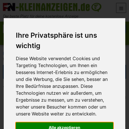
Zum Inhalt springen
Der beste Platz für deine kostenlose Anzeige
Suche nach:
Suchen
Ihre Privatsphäre ist uns
Anzeige aufgeben
Meine Anzeigen
wichtig
>
>
>
FN-Kleinanzeigen
Immobilienmarkt
Kaufimmobilien
Diese Website verwendet Cookies und
Wohnungen
Targeting Technologien, um Ihnen ein
Suche eingrenzen
besseres Internet-Erlebnis zu ermöglichen
und die Werbung, die Sie sehen, besser an
11 Kleinanzeigen in Wohnungen
Ihre Bedürfnisse anzupassen. Diese
Technologien nutzen wir außerdem, um
Bamberg
9. August 2026
Ergebnisse zu messen, um zu verstehen,
Verkaufe Zweizimmerwohnung in Bamberg .
woher unsere Besucher kommen oder um
unsere Website weiter zu entwickeln.
Bamberg
5. August 2026
Alle akzeptieren