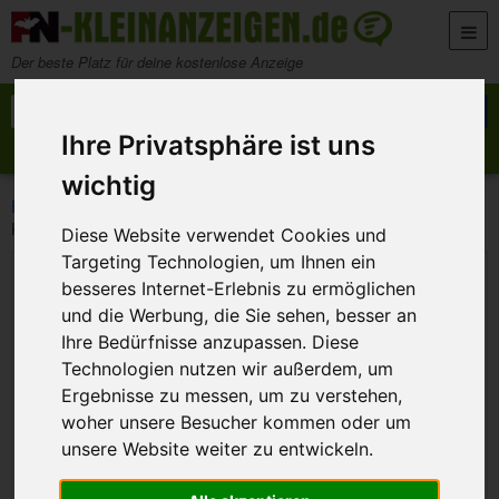
Zum Inhalt springen
Der beste Platz für deine kostenlose Anzeige
Suche nach:
Suchen
Ihre Privatsphäre ist uns
Anzeige aufgeben
Meine Anzeigen
wichtig
>
>
>
FN-Kleinanzeigen
Marktplatz
Tierwelt
Katzenschutzverordnung für Bamberg – Petition Katzen Kastration
Diese Website verwendet Cookies und
Targeting Technologien, um Ihnen ein
besseres Internet-Erlebnis zu ermöglichen
und die Werbung, die Sie sehen, besser an
Ihre Bedürfnisse anzupassen. Diese
Technologien nutzen wir außerdem, um
Ergebnisse zu messen, um zu verstehen,
woher unsere Besucher kommen oder um
unsere Website weiter zu entwickeln.