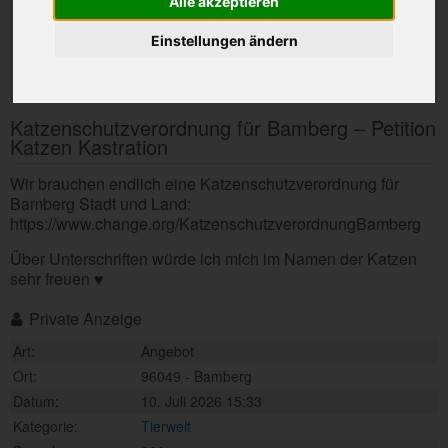
Alle akzeptieren
Einstellungen ändern
Katzenschutzverordnung für Bamberg – Petition
Katzen Kastration
Wir brauchen endlich eine Katzenschutzverordnung für
Bamberg Stadt und Land:
https://www.change.org/KatzenschutzverordnungBamberg
Über Unterschriften würde ich mich im Namen der Katzen
sehr freuen ♥
Private Anzeige
Art:
Angebot
Ort:
96049 - Bamberg
Datum:
10. Juli 2026 15:33
Kategorie:
Tierwelt