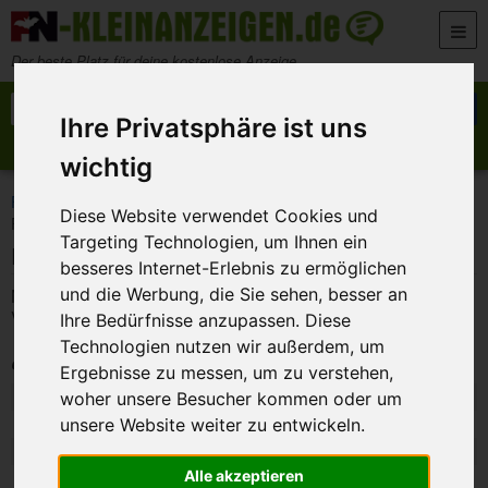
Zum Inhalt springen
Der beste Platz für deine kostenlose Anzeige
Suche nach:
Suchen
Ihre Privatsphäre ist uns
Anzeige aufgeben
Meine Anzeigen
wichtig
>
>
>
FN-Kleinanzeigen
Marktplatz
Möbel und Wohnen
Diese Website verwendet Cookies und
Fischbesteck von WMF, Mokkageschirr
Targeting Technologien, um Ihnen ein
Fischbesteck von WMF, Mokkageschirr
besseres Internet-Erlebnis zu ermöglichen
und die Werbung, die Sie sehen, besser an
Mokkageschirr von Bernau Fischbesteck von WMF, Preis
VB
Ihre Bedürfnisse anzupassen. Diese
Technologien nutzen wir außerdem, um
Private Anzeige
Ergebnisse zu messen, um zu verstehen,
Art:
Angebot
woher unsere Besucher kommen oder um
Ort:
96047 - Bamberg
unsere Website weiter zu entwickeln.
Datum:
9. Juli 2026 9:12
Alle akzeptieren
Kategorie:
Möbel und Wohnen