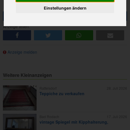
Besucher:
1360
Einstellungen ändern
Anfrage senden
Anzeige teilen:
share
tweet
share
e-mail
Anzeige melden
Weitere Kleinanzeigen
Rattelsdorf
28. Juli 2026
Teppiche zu verkaufen
Bad Rodach
17. Juli 2026
vintage Spiegel mit Kipphalterung,