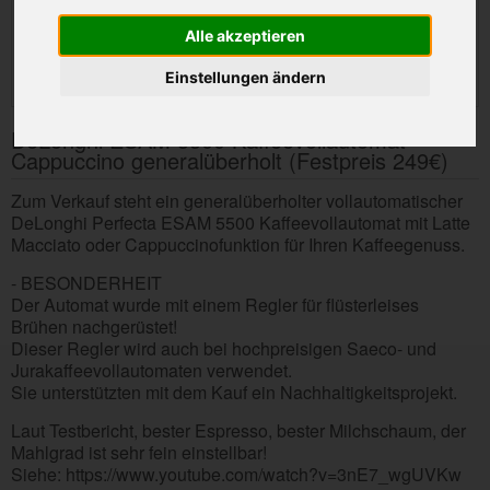
Alle akzeptieren
Einstellungen ändern
DeLonghi ESAM 5500 Kaffeevollautomat
Cappuccino generalüberholt (Festpreis 249€)
Zum Verkauf steht ein generalüberholter vollautomatischer
DeLonghi Perfecta ESAM 5500 Kaffeevollautomat mit Latte
Macciato oder Cappuccinofunktion für Ihren Kaffeegenuss.
- BESONDERHEIT
Der Automat wurde mit einem Regler für flüsterleises
Brühen nachgerüstet!
Dieser Regler wird auch bei hochpreisigen Saeco- und
Jurakaffeevollautomaten verwendet.
Sie unterstützten mit dem Kauf ein Nachhaltigkeitsprojekt.
Laut Testbericht, bester Espresso, bester Milchschaum, der
Mahlgrad ist sehr fein einstellbar!
Siehe: https://www.youtube.com/watch?v=3nE7_wgUVKw