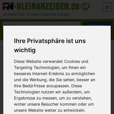
Zum Inhalt springen
Der beste Platz für deine kostenlose Anzeige
Suche nach:
Suchen
Anzeige aufgeben
Meine Anzeigen
Ihre Privatsphäre ist uns
>
>
>
FN-Kleinanzeigen
Marktplatz
Haushaltsgeräte
wichtig
DeLonghi ESAM 5500 Kaffeevollautomat Cappuccino generalüberholt (Festpreis 249€)
Diese Website verwendet Cookies und
Targeting Technologien, um Ihnen ein
besseres Internet-Erlebnis zu ermöglichen
und die Werbung, die Sie sehen, besser an
Ihre Bedürfnisse anzupassen. Diese
Technologien nutzen wir außerdem, um
Ergebnisse zu messen, um zu verstehen,
woher unsere Besucher kommen oder um
unsere Website weiter zu entwickeln.