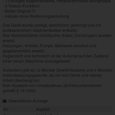
- 13-stufiges Kegelmahlwerk, Herausnehmbare Brühgruppe
- 2-Tassen-Funktion)
- Bilder Original !!!
- inklusiv einer Bedienungsanleitung
Das Gerät wurde zerlegt, desinfiziert, gereinigt und mit
professionellem Gastroentkalker entkalkt.
Alle Verschleißteile (Schläuche, Kabel, Dichtungen) wurden
ersetzt.
Heizungen, Antrieb, Pumpe, Mahlwerk revidiert und
gegebenenfalls ersetzt.
Hygienisch und technisch ist der Automat auf den Zustand
einer neuen Maschine zurückgesetzt!
Außerdem gibt es 12 Monate Gewährleistung und 4 Wochen
Instandsetzungsgarantie, da ich vom Gerät und meiner
Arbeit überzeugt bin.
Kein Ausweis von Umsatzsteuer, da Kleinunternehmer
gemäß § 19 UStG
Gewerbliche Anzeige
Art:
Angebot