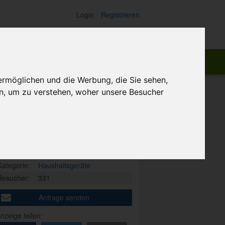
Login
Registrieren
ch:
Suchen
ermöglichen und die Werbung, die Sie sehen,
n, um zu verstehen, woher unsere Besucher
Private Anzeige
Art:
Angebot
Ort:
96199 - Zapfendorf
Datum:
12. Juli 2026 19:09
Kategorie:
Haushaltsgeräte
Besucher:
331
Anfrage senden
nzeige teilen: