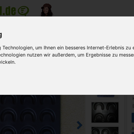
nzeige
g
Meine Anzeigen
Suche na
Technologien, um Ihnen ein besseres Internet-Erlebnis zu 
>
geräte
Backblech-Vanillekipferl
Technologien nutzen wir außerdem, um Ergebnisse zu messe
ickeln.
A