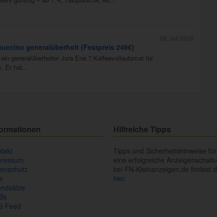
26. Juli 2026
uccino generalüberholt (Festpreis 249€)
ein generalüberholter Jura Ena 7 Kaffeevollautomat für
. Er hat...
formationen
Hilfreiche Tipps
takt
Tipps und Sicherheitshinweise für
pressum
eine erfolgreiche Anzeigenschalt
enschutz
bei FN-Kleinanzeigen.de findest 
fe
hier.
undsätze
Bs
S Feed