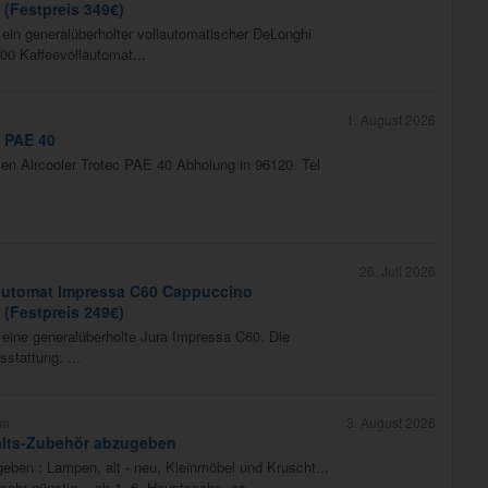
 (Festpreis 349€)
ein generalüberholter vollautomatischer DeLonghi
0 Kaffeevollautomat...
1. August 2026
c PAE 40
en Aircooler Trotec PAE 40 Abholung in 96120. Tel
26. Juli 2026
lautomat Impressa C60 Cappuccino
 (Festpreis 249€)
eine generalüberholte Jura Impressa C60. Die
stattung: ...
im
3. August 2026
alts-Zubehör abzugeben
eben : Lampen, alt - neu, Kleinmöbel und Kruscht...
s sehr günstig -- ab 1.-€, Hauptsache, es...