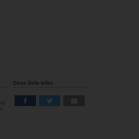
Diese Seite teilen
ung
du
share
tweet
e-mail