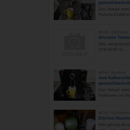
generalüberholt
Zum Verkauf steht 
Perfecta ESAM 670
96120 -
Bischberg
Aircooler Trote
Verk. wenig benutz
0176 45 63 12...
96049 -
Bamberg
Jura Kaffeevol
generalüberholt
Zum Verkauf steht 
Funktionen und Aus
96163 -
Gundelshe
Etliches Haush
Sehr günstig abzug
und... und...; alle