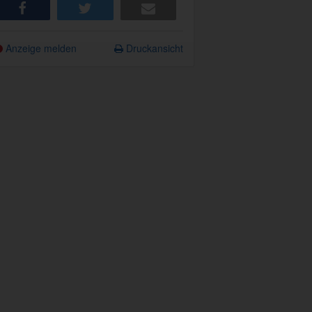
share
tweet
e-mail
Anzeige melden
Druckansicht