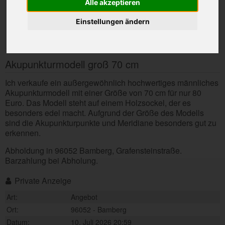
Alle akzeptieren
Einstellungen ändern
Akupunkturmodell groß 70 cm
Ich verkaufe ein außergewöhnlich hochwertiges männliches
Akupunkturmodell mit einer Größe von 70 cm für nur 80
Euro. Das Modell steht auf einem Holzsockel, der es
besonders edel macht. Aufgrund der Größe des Modells
sind die Akupunkturpunkte und Meridiane besonders gut zu
erkennen.
Abholdung in 96052 Bamberg, Grafensteinstraße.
Barzahlung bei Abholung.
Private Anzeige
Art:
Angebot
Ort:
96052 - Bamberg
Datum:
10. Juli 2026 20:59