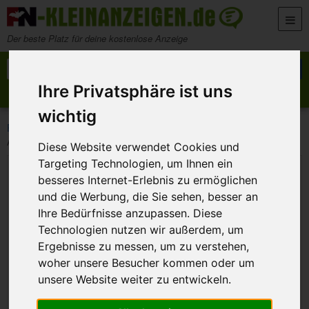
Zum Inhalt springen
Der beste Platz für deine kostenlose Anzeige
Suche nach:
Suchen
Ihre Privatsphäre ist uns
Anzeige aufgeben
Meine Anzeigen
wichtig
>
>
>
FN-Kleinanzeigen
Marktplatz
Beauty und Gesundheit
Akupunkturmodell groß 70 cm
Diese Website verwendet Cookies und
Targeting Technologien, um Ihnen ein
besseres Internet-Erlebnis zu ermöglichen
und die Werbung, die Sie sehen, besser an
Ihre Bedürfnisse anzupassen. Diese
Technologien nutzen wir außerdem, um
Ergebnisse zu messen, um zu verstehen,
woher unsere Besucher kommen oder um
unsere Website weiter zu entwickeln.