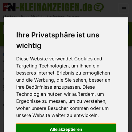
Zum Inhalt springen
Der beste Platz für deine kostenlose Anzeige
Suche nach:
Suchen
Ihre Privatsphäre ist uns
Anzeige aufgeben
Meine Anzeigen
wichtig
>
>
>
FN-Kleinanzeigen
Marktplatz
Haushaltsgeräte
Diese Website verwendet Cookies und
Aircooler Trotec PAE 40
Targeting Technologien, um Ihnen ein
Aircooler Trotec PAE 40
besseres Internet-Erlebnis zu ermöglichen
Verk. wenig benutzen Aircooler Trotec PAE 40 Abholung in
und die Werbung, die Sie sehen, besser an
96120.
Ihre Bedürfnisse anzupassen. Diese
Tel 0176 45 63 12 67
Technologien nutzen wir außerdem, um
Ergebnisse zu messen, um zu verstehen,
Private Anzeige
woher unsere Besucher kommen oder um
Art:
Angebot
unsere Website weiter zu entwickeln.
Ort:
96120 - Bischberg
Datum:
1. August 2026 19:42
Alle akzeptieren