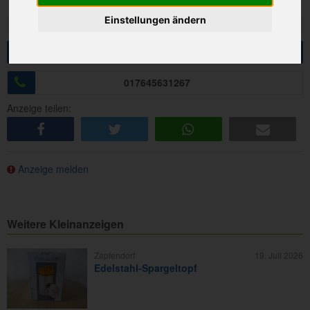
Kategorie:
Haushaltsgeräte
Einstellungen ändern
Besucher:
77
Anfrage senden
017645631267
Anzeige teilen:
share
tweet
share
e-mail
Anzeige melden
Weitere Kleinanzeigen
Zapfendorf
19. Juli 2026
Edelstahl-Spargeltopf