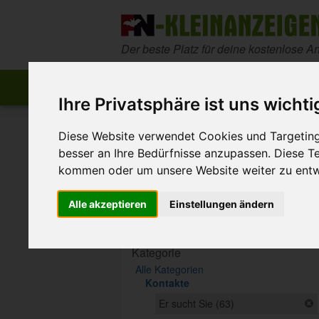
Zum Inhalt springen
Der beste Platz für deine kostenlose A
Start
Startseite
Anzeige aufgeben
Ihre Privatsphäre ist uns wichti
>
>
FN-Kleinanzeigen
Kontakte
Er sucht Sie
Diese Website verwendet Cookies und Targeting 
besser an Ihre Bedürfnisse anzupassen. Diese 
Diese Anzeige ist nicht mehr ver
kommen oder um unsere Website weiter zu entw
Sie ist ausgelaufen oder wurde entfe
Alle akzeptieren
Einstellungen ändern
Suche eingrenzen
Kategorie
Alle Kategorien
Kontakte
Er sucht Sie (63)