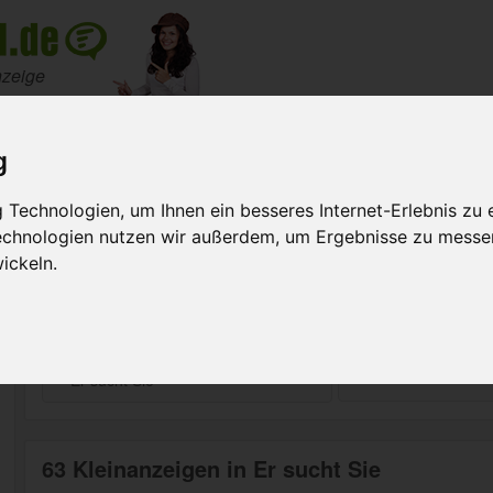
nzeige
Meine Anzeigen
Suche na
g
Technologien, um Ihnen ein besseres Internet-Erlebnis zu 
Technologien nutzen wir außerdem, um Ergebnisse zu messe
fügbar!
ickeln.
rnt.
Suchen
63 Kleinanzeigen in Er sucht Sie